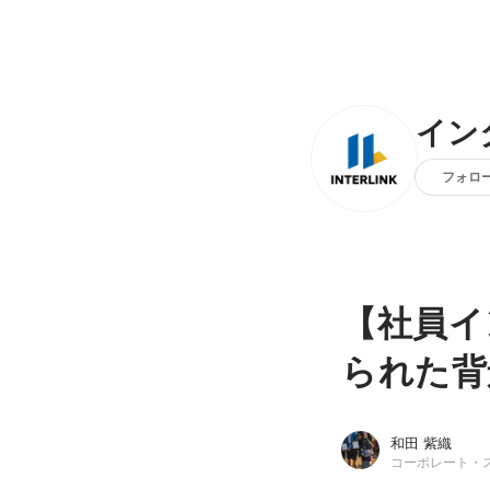
イン
フォロ
【社員イ
られた背
和田 紫織
コーポレート・