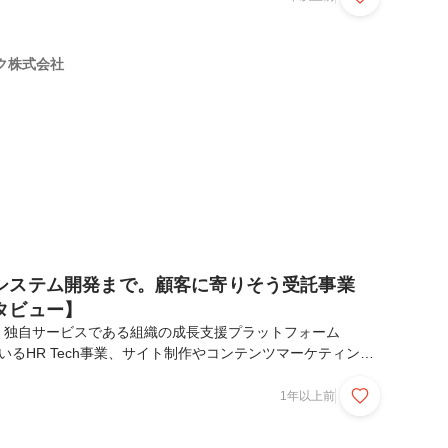
るんだろう」と不安に感じることはありませんか？面接官につ
くことで、面接前の不安を少しでも軽くしていただけるよう、
掲載に至りました。面接の流れや目的などについても語ってい
ク株式会社
1次面接や最終面接のイメージができ、心の準備もしていた
システム開発まで。顧客に寄りそう受託事業
タビュー】
、独自サービスである組織の成長支援プラットフォーム
ているHR Tech事業、サイト制作やコンテンツマーケティン
を受託するWebプロデュース事業、高い技術力を持つ人材が直
ービスやビジネス成長を支援するIT人材アウトソーシング事業
1年以上前
その中で、今回は受託によるWebプロデュース事業を展開する
部の部長へインタビューを実施しました！自己紹介ーまずは簡