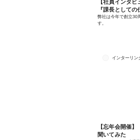
【社員インタビ
『課長としての
弊社は今年で創立30
す。
あたり、今まで長き
ビューを行いました。ー p
名前 ：F・
インターリン
性格 ：陽
特技 ：お酒を
と 
【忘年会開催】
聞いてみた