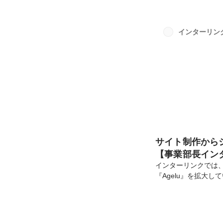
な人と話すことにな
いて事前に知ってお
今回のプロフィール
インターリン
るので、あらかじめ
だ...
サイト制作から
【事業部長イン
インターリンクでは
『Agelu』を拡大し
グ、システム開発等
接クライアントのサ
を展開しています。
クリエイティブ事業