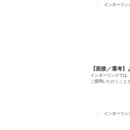
単に自己紹介をお願
インターリン
ついてー事業内容を教
【面接／選考】
インターリンクでは
ご質問いただくこと
ックしていただけた
ますか？ーその他に
入るんですか？ー待
か？ー帰社日やイベ
すか？ー実際に（社
インターリン
のぞむ方向け）ー面
務...