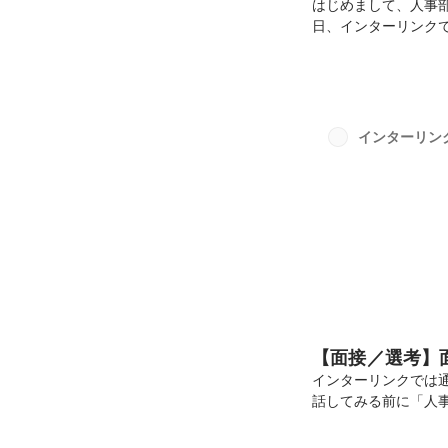
はじめまして、人事
日、インターリンク
んで、1フロアを貸
身などの料理を食べ
をさせてもらいまし
てみたので、印象に
せてぜひご覧くださ
インターリン
うでしたか？今年は
し...
【面接／選考】
インターリンクでは
話してみる前に「人
いただけるよう、リク
フィール掲載の背景