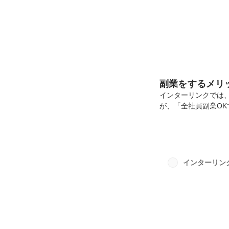
副業をするメリ
インターリンクでは
が、「全社員副業O
いて定められており
式でのインタビュー
リットは？」といっ
くれた4名について
簡単にまとめておきま
インターリン
のインストラクター、