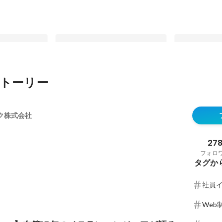
トーリー
ッショナルとし
プロジェクトはどう決まる？評価方
インターリン
社員をインタビ
法は？インターリンクのSESについ
は”目安箱”に
ク株式会社
て
意見を紹介し
固定された投稿
固定された投
27
フォロ
タグか
社員
Web