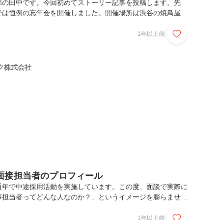
部の田中です。今回初めてストーリー記事を投稿します。先
では恒例の忘年会を開催しました。開催場所は渋谷の焼鳥屋さ
し切りに。社長から乾杯の挨拶があり、その後は焼き鳥やお刺
ながら、皆さん話に花を咲かせていました。私も多くの方と話
1年以上前
たが、その中で「今年1年を振り返ってどうだったか」を聞い
残ったお話を紹介します。忘年会の雰囲気が伝わる写真とあわ
い。・インフラエンジニア 課長 Ｍさん今年を振り返ってど
ク株式会社
4月から課長に昇進し、チャレンジの1年でしたね。案件を異動
面接担当者のプロフィール
通年で中途採用活動を実施しています。この度、面談で実際に
事担当者ってどんな人なのか？」というイメージを膨らませて
ルートサイトに私達のプロフィールを掲載しました！■ プロ
について応募はしてみたものの、いざ面接するとなると「どん
1年以上前