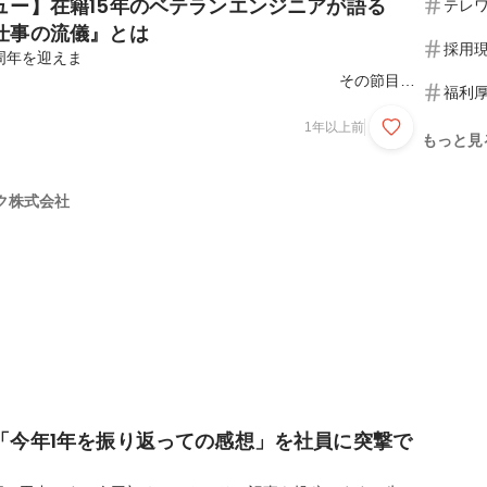
ュー】在籍15年のベテランエンジニアが語る
テレ
仕事の流儀』とは
採用
周年を迎えま
 その節目に
福利
にわたってインターリンクを支えてきた社員へ赤裸々にインタ
rofile
1年以上前
もっと見
Tさ
ク株式会社
気
たくさん飲めるこ
...
「今年1年を振り返っての感想」を社員に突撃で