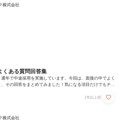
いしますー業務内容を教えてくださいクリエイティブ事業部に
ク株式会社
えてください。ー現在はリモートワークが主体ですよ...
よくある質問回答集
、通年で中途採用を実施しています。今回は、面接の中でよく
と、その回答をまとめてみました！気になる項目だけでもチェ
ら幸いです。■福利厚生編ー夏季休暇や年末年始の休暇はあり
特別休暇はありますか？■客先常駐編ープロジェクトには1人で
1年以上前
機中に給与は支払われますか？また、待機中は何をするんです
ントはどのようなものがありますか？■副業編ー副業は可能で
員は）どのような副業をしているんですか？■おまけ（面接に
ク株式会社
接はオンラインですか？ー服装は自由ですか？ー履歴書や職