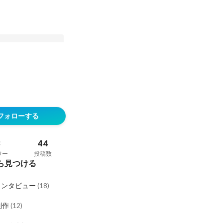
クが風通しの良い理由
ある？ 実際に集まる
フォローする
ます
稿
8
44
ワー
投稿数
ら見つける
インタビュー
(
18
)
制作
(
12
)