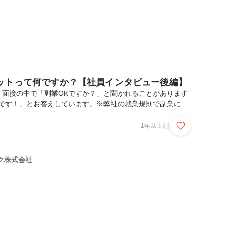
ットって何ですか？【社員インタビュー後編】
、面接の中で「副業OKですか？」と聞かれることがあります
Kです！」とお答えしています。※弊社の就業規則で副業につ
、副業を始めるには事前承認制となっています。今回は対談形
後編です。「副業の稼働時間はどれくらいか？」「副業するメ
1年以上前
た点について掘り下げていきます。今回インタビューに応じて
前編をお読みいただいていない方向けに、社員4名の副業内容を
す。社員A：イラストレーター社員B：Web制作社員C：紅茶
ク株式会社
グラフィックデザイン社員D：データ入力、SNSの運...