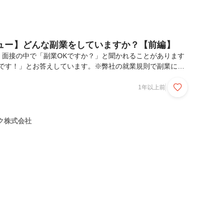
ュー】どんな副業をしていますか？【前編】
、面接の中で「副業OKですか？」と聞かれることがあります
Kです！」とお答えしています。※弊社の就業規則で副業につ
、副業を始めるには事前承認制となっています。実はいまだに
と多く、2023年3月に公開されているホンネの転職白書では
1年以上前
会社の割合は25.3%となっています！2022年8月に転職サー
会人15,000人に対して行った調査によると、「あなたは今、副
いう質問に対し、「している」と答えた人が前回より0.2pt
ク株式会社
と答えた人も前回より0.6p...