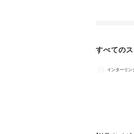
すべてのス
インフラのプロフェ
てチームで活躍する
インターリン
ュー！
固定された投稿