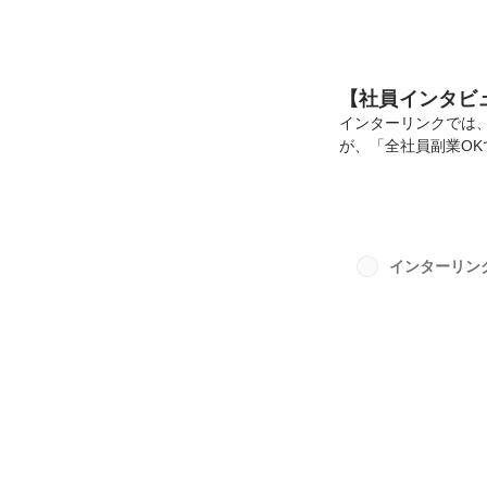
【社員インタビ
インターリンクでは
が、「全社員副業O
いて定められており
副業NGの企業は意外
副業が認められている
ビス「doda」が社
業をしていますか」と
インターリン
増え8.2％、「検討中」