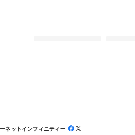
メするリラクゼ
【就活に必須！】効率的な自己分析
【内定者インタビ
のやり方
きーさん
最新順で表示
最新順で表示
ーネットインフィニティー