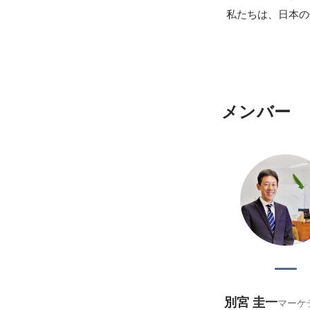
 私たちは、日本
メンバー
別宮 圭一
マーケ