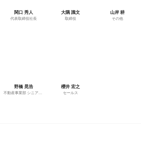
関口 秀人
大隅 識文
山岸 耕
代表取締役社長
取締役
その他
野橋 晃浩
櫻井 宏之
不動産事業部 シニアセールス
セールス