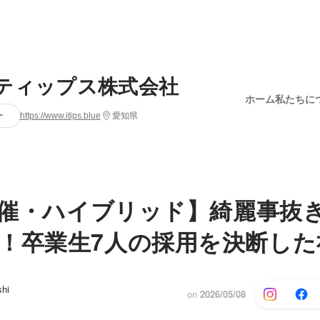
ティップス株式会社
ホーム
私たちに
ー
https://www.itips.blue
愛知県
9開催・ハイブリッド】綺麗事抜
！卒業生7人の採用を決断した
hi
on
2026/05/08