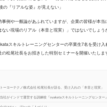
た後の『リアルな姿』が見えない」
功事例や一般論があふれていますが、企業の皆様が本当
はない現場のリアル（本音と現実）」ではないでしょう
akataスキルトレーニングセンターの卒業生7名を受け
社の松尾社長をお招きした特別セミナーを開催いたしま
：トーヨーテクノ株式会社 松尾社長が語る、受け入れの「本音と現実」
：当社がインドで運営する訓練校『oyakataスキルトレーニングセンター』
介ではない、iTipsの「人づくり」