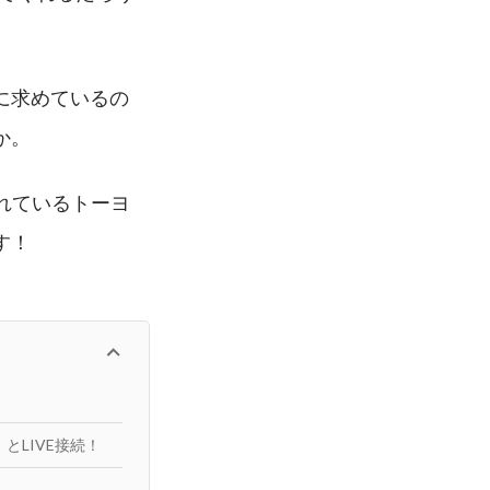
に求めているの
か。
入れているトーヨ
す！
とLIVE接続！