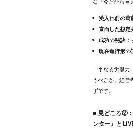
な「今だから言
受入れ前の葛
直面した想定
成功の秘訣：
現在進行形の
「単なる労働力
うべきか。経営
ずです。
■ 見どころ②
ンター』とLIV