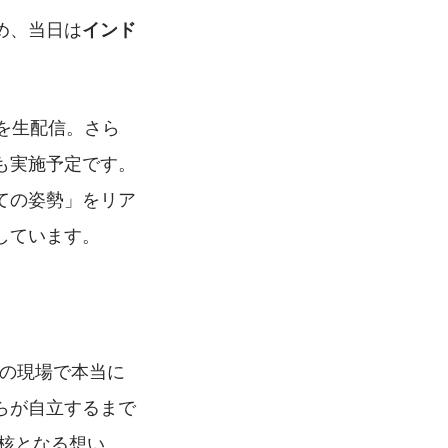
め、当日は
インド
子を生配信。さら
実施予定です。 
ての姿勢」をリア
しています。
本の現場で本当に
らが自立するまで
核となる想い