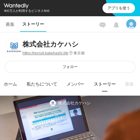
アプリを使う
400万人が利用するビジネスSNS
ストーリー
募集
株式会社カケハシ
https://recruit.kakehashi.life
東京都
フォロー
ホーム
私たちについて
メンバー
ストーリー
募集
株式会社カケハシ