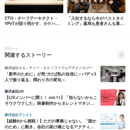
CTO・チーフアーキテクト・
「入社するなら今がベストタイ
VPoTが語り明かす、カケハシ
ミング」薬局も患者さんも喜ぶ
の技術戦略と組織ビジョン
プロダクトを新たなフェーズへ
導くエンジニアたち
サポート
関連するストーリー
株式会社エル・ティー・エス ソフトウェアテクノロジー
「新卒のために」が気づけば私の自信に～バディ3
人で振り返る、関わり方の変化～
株式会社LIV
【LIVメンバーに聞く！ vol.11】「知らないからこ
そワクワクした」映像制作からタレントマネジメ
ントへ ―LIVで掴んだ成長のチャンス―
株式会社アシスト
【経験0から挑戦！】ただの事務じゃない。「誰か
のため」に動き、会社の架け橋となるアクティブ