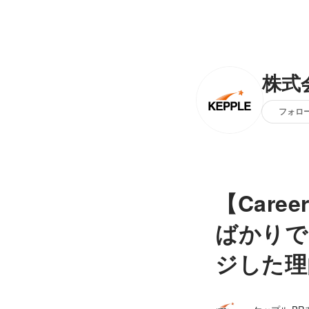
株式
フォロ
【Caree
ばかりで
ジした理