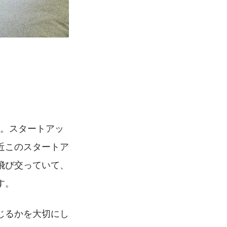
。
す。スタートアッ
近このスタートア
飛び交っていて、
す。
じるかを大切にし