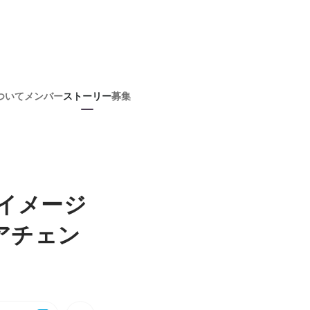
ついて
メンバー
ストーリー
募集
】良いイメージ
アチェン