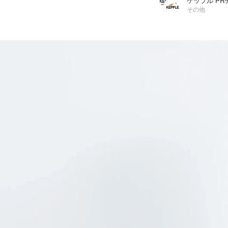
その他
ケップル PRチーム
株式会社ケップル /