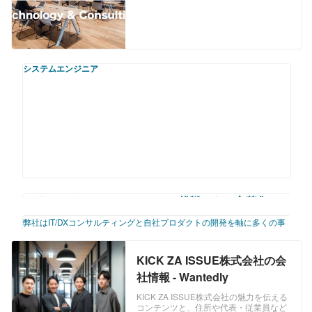
挑戦ができる環境が整っております。 1.
IT/DXコンサルティング 大企業向けサー
ビス。企業のDX化を推進するためのITコ
ンサルティングを行います。戦略立案か
ら実行まで一気通貫で支援します。また
システムエンジニア
企業にITコンサルタントを内製化するこ
とを目標に掲げており、単なる外注とし
てではなく中長期的なパートナーとして
企業のDX化を推進します。 2. システム
開発 ・ラボ型開発 工数提供型のラボ型
開発手法で、企業のDXを加速させます。
依頼範囲の擦り合わせやシステム企画か
らご相談いただけます。 ・請負型システ
ム開発 高品質なプロジェクトマネジメン
ト力が強み。構築したいシステムの詳細
が決まっていない場合であっても、堅実
シリコンバレーでエンジニアに挑戦したい方募集！
な要件定義から支援が可能なサービスで
す。 https://kick-za-issue.com/system-
弊社はIT/DXコンサルティングと自社プロダクトの開発を軸に多くの事
KICK ZA ISSUE株式会社
integration-service/ 3. DX教育サービス
業を行っています。 全ては「個人が持つポテンシャルを最大限発揮で
全企業向けサービス。企業のIT力を向上
きる機会を提供することで、社会課題の解決に貢献する」というビジョ
KICK ZA ISSUE株式会社の会
させるためのIT教育を提供します。単な
ンの実現を目標としています。 また早期からグローバルマーケットで
る一方通行の研修ではなく、ハンズオン
の事業展開を行なっており、2023年にはアメリカ シリコンバレーに研
社情報 - Wantedly
型のIT教育を行うことでより実践的なIT
究開発拠点を設立しました。 2026年には国内有数のユニコーン企業で
力が身に付きます。 https://kick-za-
KICK ZA ISSUE株式会社の魅力を伝える
ある株式会社SmartHRへのグループインを果たし、より大きな挑戦が
コンテンツと、住所や代表・従業員など
issue.com/it-education-service/ 4. コンサ
できる環境が整っております。 1. IT/DXコンサルティング 大企業向けサ