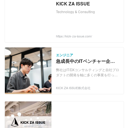
KICK ZA ISSUE
Technology & Consulting
https://kick-za-issue.com/
エンジニア
急成長中のITベンチャー企業
でエンジニア募集！
弊社はIT/DXコンサルティングと自社プロ
ダクトの開発を軸に多くの事業を行って
います。 全ては「個人が持つポテンシャ
ルを最大限発揮できる機会を提供するこ
KICK ZA ISSUE株式会社
とで、社会課題の解決に貢献する」とい
うビジョンの実現を目標としています。
また早期からグローバルマーケットでの
事業展開を行なっており、2023年にはア
メリカ シリコンバレーに研究開発拠点を
設立しました。 2026年には国内有数の
ユニコーン企業である株式会社SmartHR
へのグループインを果たし、より大きな