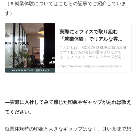
（🔽就業体験についてはこちらの記事でご紹介していま
す）
実際にオフィスで取り組む
「就業体験」でリアルな雰囲
気を知るーKICK ZA ISSUEの
こんにちは、KICK ZA ISSUE 広報の和田
です！私たちの会社の選考プロセスで
選考 | KICK ZA ISSUE株式会
は、ちょっとユニークなステップがあり
社
ます。それが『就業体験インターン』で
す💻✨「この会社で働くって、どんな感
https://www.wantedly.com/companies/kick_z
a_issue/post_articles/1000133
じ...
―実際に入社してみて感じた印象やギャップがあれば教え
てください。
就業体験時の印象と大きなギャップはなく、良い意味で想