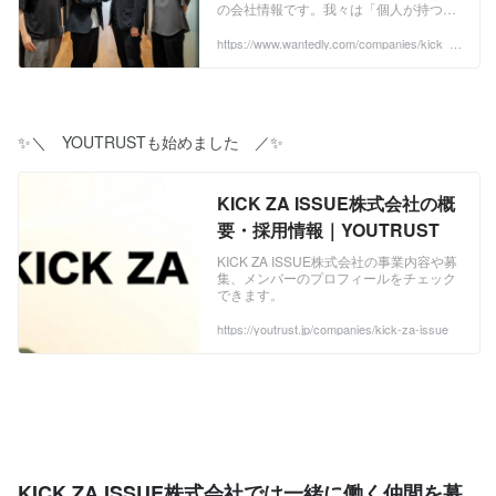
の会社情報です。我々は「個人が持つポ
ルデータバンク 国内最大級のコンサルタ
ービス。企業のDX化を推進するためのITコンサルティングを行いま
テンシャルを最大限発揮できる機会を提
ントプラットフォームである、「コンサ
す。戦略立案から実行まで一気通貫で支援します。また企業にITコンサ
供することで、社会課題の解決に貢献す
https://www.wantedly.com/companies/kick_z
ルデータバンク」を運営しています。コ
ルタントを内製化することを目標に掲げており、単なる外注としてでは
a_issue
る」ことをVisionに掲げ、このVisionの
ンサルデータバンクには日本全国のコン
実現のために「テクノロジーとコンサル
なく中長期的なパートナーとして企業のDX化を推進します。 2. システ
ティングをもっと身近に」することを
サルタントが集まります。案件検索から
ム開発 ・ラボ型開発 工数提供型のラボ型開発手法で、企業のDXを加速
Missionとしています。 ...
ナレッジシェアまで、コンサルタントに
させます。依頼範囲の擦り合わせやシステム企画からご相談いただけま
とって必要な機能が全て詰まっている、
す。 ・請負型システム開発 高品質なプロジェクトマネジメント力が強
✨＼　YOUTRUSTも始めました　／✨
SaaS型コンサルタントマッチングサー
み。構築したいシステムの詳細が決まっていない場合であっても、堅実
ビスです。 https://consul-data-
な要件定義から支援が可能なサービスです。 https://kick-za-
bank.com/ 5. エンジニアデータバンク 国
issue.com/system-integration-service/ 3. DX教育サービス 全企業向けサ
KICK ZA ISSUE株式会社の概
内最大級のエンジニアプラットフォーム
ービス。企業のIT力を向上させるためのIT教育を提供します。単なる一
要・採用情報｜YOUTRUST
である、「エンジニアデータバンク」を
方通行の研修ではなく、ハンズオン型のIT教育を行うことでより実践的
運営しています。エンジニアデータバン
なIT力が身に付きます。 https://kick-za-issue.com/it-education-service/
KICK ZA ISSUE株式会社の事業内容や募
クには日本全国のエンジニアが集まりま
4. コンサルデータバンク 国内最大級のコンサルタントプラットフォー
集、メンバーのプロフィールをチェック
す。案件検索からナレッジシェアまで、
できます。
ムである、「コンサルデータバンク」を運営しています。コンサルデー
エンジニアにとって必要な機能が全て詰
タバンクには日本全国のコンサルタントが集まります。案件検索からナ
https://youtrust.jp/companies/kick-za-issue
まっている、SaaS型エンジニアマッチ
レッジシェアまで、コンサルタントにとって必要な機能が全て詰まって
ングサービスです。 https://engineer-
いる、SaaS型コンサルタントマッチングサービスです。 https://consul-
data-bank.com/ 6. GPT搭載社内ナレッジ
data-bank.com/ 5. エンジニアデータバンク 国内最大級のエンジニアプ
検索サービス 「KICK SEARCH」 GPTを
ラットフォームである、「エンジニアデータバンク」を運営していま
搭載した社内ナレッジ検索サービスであ
す。エンジニアデータバンクには日本全国のエンジニアが集まります。
る「KICK SEARCH」を弊社で開発、販
案件検索からナレッジシェアまで、エンジニアにとって必要な機能が全
売しています。今までのナレッジ検索サ
て詰まっている、SaaS型エンジニアマッチングサービスです。
ービスやチャットボットとは一線を画し
https://engineer-data-bank.com/ 6. GPT搭載社内ナレッジ検索サービス
KICK ZA ISSUE株式会社では一緒に働く仲間を募
た次世代のナレッジ検索サービスです。
「KICK SEARCH」 GPTを搭載した社内ナレッジ検索サービスである