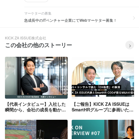
先企業の選定まで、伴走型でサポート。
https://kick-za-issue.com/kickhub/
マーケターの募集
急成長中のITベンチャー企業にてWebマーケター募集！
KICK ZA ISSUE株式会社
この会社の他のストーリー
【代表インタビュー】入社した
【ご報告】KICK ZA ISSUEは
瞬間から、会社の成長を動かす
SmartHRグループに参画いたし
一員に―代表・石川慶のメッセ
ました
ージ