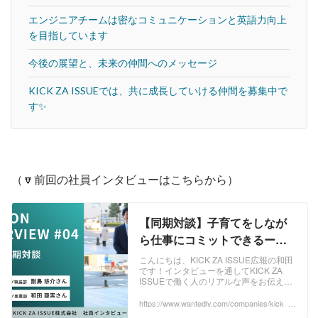
エンジニアチームは密なコミュニケーションと英語力向上
を目指しています
今後の展望と、未来の仲間へのメッセージ
KICK ZA ISSUEでは、共に成長していける仲間を募集中で
す✨
（🔽前回の社員インタビューはこちらから）
【同期対談】子育てをしなが
ら仕事にコミットできるー
KICK ZA ISSUEでの働き方 |
こんにちは、KICK ZA ISSUE広報の和田
です！インタビューを通してKICK ZA
KICK ZA ISSUE株式会社
ISSUEで働く人のリアルな声をお伝えし
ていく【KICK ON INTERVIEW】💡今回
は、同じ202...
https://www.wantedly.com/companies/kick_z
a_issue/post_articles/1026497