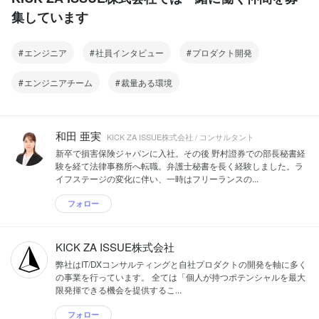
https://kick-za-issue.com/kicksearch/ 7.
「KICK SEARCH」を弊社で開発、販売しています。今までのナレッジ
集しています
シリコンバレーでの研究開発 世界的なIT
検索サービスやチャットボットとは一線を画した次世代のナレッジ検索
の最先端地であるアメリカ・シリコンバ
サービスです。 https://kick-za-issue.com/kicksearch/ 7. シリコンバレー
レーにて、2023年より研究開発拠点を設
での研究開発 世界的なITの最先端地であるアメリカ・シリコンバレー
エンジニア
社員インタビュー
プロダクト開発
立しています。現地企業に対するIT/DX化
にて、2023年より研究開発拠点を設立しています。現地企業に対する
の支援を通じ、インサイトを得た課題や
IT/DX化の支援を通じ、インサイトを得た課題やアイデアを日本市場で
エンジニアチーム
裁量ある環境
アイデアを日本市場で展開することを行
展開することを行います。 8. 人材紹介サービス「CDBエージェント」
います。 8. 人材紹介サービス「CDBエ
「EDBエージェント」 それぞれコンサルタントとIT人材・エンジニア
ージェント」「EDBエージェント」 それ
に特化した人材紹介サービスを提供しています。 https://consul-data-
ぞれコンサルタントとIT人材・エンジニ
bank.com/cdb-agent/ https://engineer-data-bank.com/edb-agent/ 9. ク
和田 亜実
KICK ZA ISSUE株式会社 / コンサルタント
アに特化した人材紹介サービスを提供し
ラウド型情シス代行サービス「KICK OPS」 情シス部門が担うあらゆる
ています。 https://consul-data-
機能を月額サブスクリプション制で提供する情シスサービスです。IT運
新卒で損害保険ジャパンに入社。その後 野村證券での部長秘書経
bank.com/cdb-agent/ https://engineer-
用のプロフェッショナルスキルやAIやRPAによる自動化を活用していま
験を経て法律事務所へ転職。弁護士秘書を長く経験しました。ラ
data-bank.com/edb-agent/ 9. クラウド型
す。 https://kick-za-issue.com/kickops/ 10. DX/AIX特化型ビジネスマッ
イフステージの変化に伴い、一時はフリーランスの...
情シス代行サービス「KICK OPS」 情シ
チングサービス「KICK HUB」 DX / AIX（AI Transformation）を検討中
ス部門が担うあらゆる機能を月額サブス
の企業向けビジネスマッチングサービスです。課題のヒアリングから発
フォロー
クリプション制で提供する情シスサービ
注先企業の選定まで、伴走型でサポート。 https://kick-za-
スです。IT運用のプロフェッショナルス
issue.com/kickhub/
キルやAIやRPAによる自動化を活用して
KICK ZA ISSUE株式会社
います。 https://kick-za-
弊社はIT/DXコンサルティングと自社プロダクトの開発を軸に多く
issue.com/kickops/ 10. DX/AIX特化型ビ
の事業を行っています。 全ては「個人が持つポテンシャルを最大
ジネスマッチングサービス「KICK
限発揮できる機会を提供するこ...
HUB」 DX / AIX（AI Transformation）を
検討中の企業向けビジネスマッチングサ
フォロー
ービスです。課題のヒアリングから発注