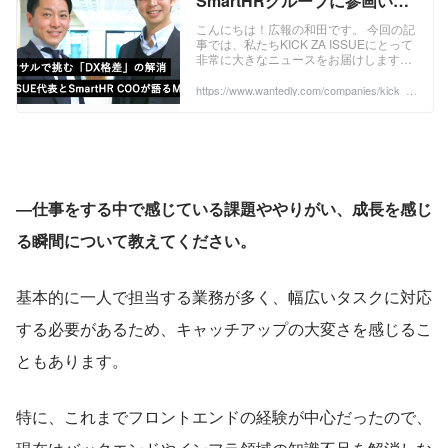
SmartHRグループに参画いた
しました | KICK ZA ISSUE株
こんにちは！広報の和田です。 今回の記
事では、私たちKICK ZA ISSUEにとって
式会社
非常に大きなニュースをお届けします！
2026年1月9日、KICK ZA ISSUEはクラ
ウド人事労務ソフト...
https://www.wantedly.com/companies/kick_z
a_issue/post_articles/1037932
―仕事をする中で感じている課題ややりがい、成長を感じ
る瞬間について教えてください。
基本的に一人で担当する業務が多く、幅広いタスクに対応
する必要があるため、キャッチアップの大変さを感じるこ
ともあります。
特に、これまでフロントエンドの経験が中心だったので、