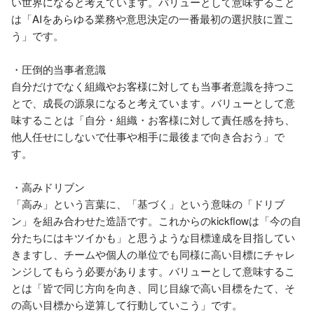
い世界になると考えています。バリューとして意味すること
は「AIをあらゆる業務や意思決定の一番最初の選択肢に置こ
う」です。

・圧倒的当事者意識

自分だけでなく組織やお客様に対しても当事者意識を持つこ
とで、成長の源泉になると考えています。バリューとして意
味することは「自分・組織・お客様に対して責任感を持ち、
他人任せにしないで仕事や相手に最後まで向き合おう」で
す。

・高みドリブン

「高み」という言葉に、「基づく」という意味の「ドリブ
ン」を組み合わせた造語です。これからのkickflowは「今の自
分たちにはキツイかも」と思うような目標達成を目指してい
きますし、チームや個人の単位でも同様に高い目標にチャレ
ンジしてもらう必要があります。バリューとして意味するこ
とは「皆で同じ方向を向き、同じ目線で高い目標をたて、そ
の高い目標から逆算して行動していこう」です。
