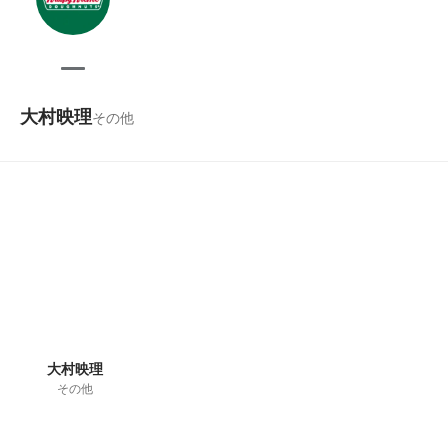
大村映理
その他
大村映理
その他