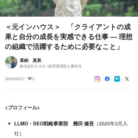
＜元インハウス＞ 「クライアントの成
果と自分の成長を実感できる仕事 — 理想
の組織で活躍するために必要なこと」
喜納 真美
株式会社クヌギ / 経営管理部人事担当
2026/03/27
2
<プロフィール>
LLMO・SEO戦略事業部　幾田 健吾
（2020年3月入
社）