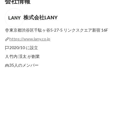
会社情報
株式会社LANY
「真剣勝負で向き合う」──信念を武器に、
「自分の武器はこれだ
準MVPへと駆け上がった渡邉さんのストー
に──事業会社のゼネ
リー
を極めるマーケターへ
東京都渋谷区千駄ヶ谷5-27-5
リンクスクエア新宿 16F
最新順で表示
最新順で表示
ーリー
https://www.lany.co.jp
2020/10 に設立
竹内 渓太 が創業
35人のメンバー