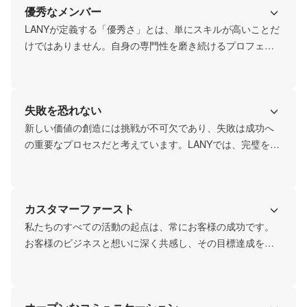
優秀なメンバー
LANYが定義する「優秀さ」とは、単にスキルが高いことだ
けではありません。自身の専門性を磨き続けるプロフェッ
ショナルであると同時に、お客様の業界やビジネスを深く
理解しようと努める知的好奇心。データに基づきスマート
に戦略を思考する力と、困難な状況でも泥臭く実行しきる
失敗を恐れない
推進力。そして、常に学び進化し続ける意欲。私たちは、
こうした多様な強みを持つメンバーが互いに刺激し合い、
新しい価値の創造には挑戦が不可欠であり、失敗は成功へ
高め合える組織を目指しています。
の重要なプロセスだと考えています。LANYでは、完璧を待
つよりも「まず、やってみる(Try First)」ことを推奨し、挑
戦を奨励する文化があります。失敗から得られたデータや
学びをオープンに共有し、高速で改善サイクルを回すこと
カスタマーファースト
こそが、最終的な大きな成果に繋がると信じています。失
敗を恐れず、前向きに挑戦できる環境です。
私たちのすべての活動の起点は、常にお客様の成功です。
お客様のビジネスと想いに深く共感し、その目標達成を自
らのミッションとして捉えること。それがLANYのカスタマ
ーファーストです。単にご要望に応えるだけでなく、お客
様の事業成長という本質的な成果に徹底的にコミットしま