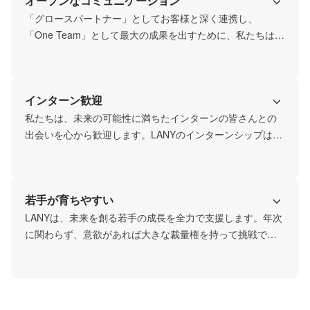
オープンなコミュニケーション
す。「グロースパートナー」として、常に期待を超える価
値を提供し、長期的な信頼関係を築くことを目指します。
「グロースパートナー」としてお客様と深く連携し、
「One Team」として最大の成果を出すために、私たちはオ
ープンでフラットなコミュニケーションを何よりも重視し
ています。役職や経験に関わらず、誰もが率直に意見を交
換し、建設的に議論できる文化があります。Slack等を活用
インターン歓迎
した迅速な情報共有や日々の対話を通じて相互理解を深
め、心理的安全性の高い環境で協力し合うこと。それが
私たちは、未来の可能性に満ちたインターンの皆さんとの
LANYの強さの源泉です。
出会いを心から歓迎します。LANYのインターンシップは、
単なるサポート業務ではありません。実際のプロジェクト
に当事者意識を持って深く関わり、戦略立案から実行ま
で、リアルなビジネスの最前線を経験できます。社員と同
若手が育ちやすい
じように挑戦と成長の機会を提供し、皆さんの才能が開花
するよう全力でサポートします。LANYのカルチャーに触
LANYは、未来を創る若手の成長を全力で支援します。年次
れ、共に未来を創る仲間として活躍してみませんか。
に関わらず、意欲があれば大きな裁量権を持って挑戦でき
る機会が豊富にあります。経験豊富な先輩からの丁寧なフ
ィードバックはもちろん、チーム全体でサポートし、失敗
から学び次に活かす文化を大切にしています。「グロース
パートナー」としての実践を通じて、圧倒的なスピードで