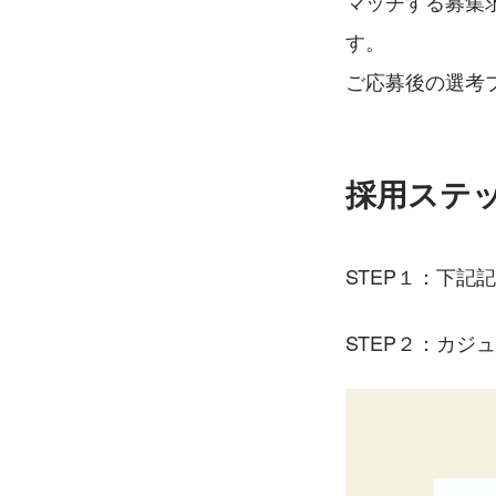
マッチする募集
す。
ご応募後の選考
採用ステ
STEP１：下記
STEP２：カジ