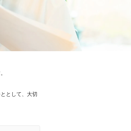
す。
、
つととして、大切