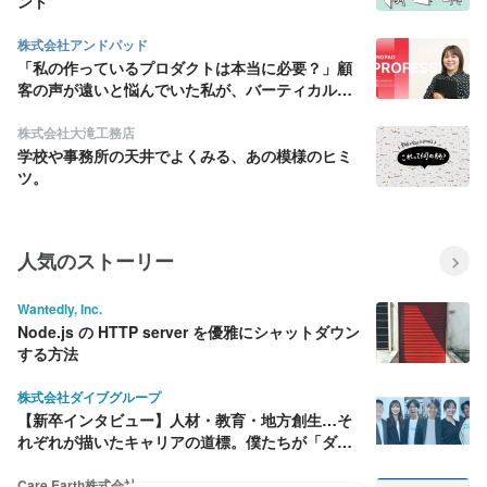
ント
株式会社アンドパッド
「私の作っているプロダクトは本当に必要？」顧
客の声が遠いと悩んでいた私が、バーティカル
SaaS にデザインの面白さを見出すまで
株式会社大滝工務店
学校や事務所の天井でよくみる、あの模様のヒミ
ツ。
人気のストーリー
Wantedly, Inc.
Node.js の HTTP server を優雅にシャットダウン
する方法
株式会社ダイブグループ
【新卒インタビュー】人材・教育・地方創生…そ
れぞれが描いたキャリアの道標。僕たちが「ダイ
ブ」を選んだ理由
Care Earth株式会社