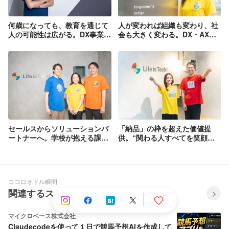
ング必修化に向け、2020年の春には中学
校・高校で今すぐ・簡単にプログラミン
何歳になっても、教育を通じて
人が変われば組織も変わり、社
グの授業が出来るプログラミング教材
人の可能性は広がる。DX事業部
会も大きく変わる。DX・AX事
「MOZER（マザー）for School」をリリ
長が語る、ライフイズテック新
業のエバンジェリストが描
ースします！MOZERのシステムは、デ
規事業の魅力
く“その先の未来”
ィズニーとのコラボ教材「テクノロジア
魔法学校」にも使用されています。まず
はWebデザインコースからスタートし、
徐々にサービスを拡充させる予定です。
キャンプやスクールで培った、これまで
のノウハウを存分に詰め込みました！ ＊
公式サイト https://lifeistech.co.jp/
セールスからソリューションパ
「納品」の枠を超えた価値提
ートナーへ。学校が抱える課題
供。“関わる人すべてを笑顔に
解決の最前線に挑む
する”CXグループの仕事哲学
ココロオドル瞬間
関連するストーリー
マイクロベース株式会社
Claudecodeを使って１日で競馬予想AIを作成して