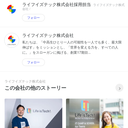
ライフイズテック株式会社採用担当
教育を提供したいと考え、ウォルト・デ
ライフイズテック株式
会社 /
ィズニー・ジャパンの協力を得てリリー
スしました！ ◆プロジェクト 企業・自治
フォロー
体・学校関係者の方との、協業プロジェ
クトを企画・運営。地方創生事業「Tech
for Local」（https://life-is-
ライフイズテック株式会社
tech.com/jichitai/）の運営をスタートさ
せました。 ※そのほか、プログラムで学
私たちは、「中高生ひとり一人の可能性を一人でも多く、最大限
んだ中高生の進学、就職、起業といった
伸ばす」をミッションとし、「世界を変える力を、すべての人
「出口」のサポートも行っています。
に。」をスローガンに掲げる、創業17期目...
【アメリカに進出し子会社設立。目指せ
世界展開！】 当社が目指すのは、「20万
フォロー
人の中高生が、切瑳琢磨しながらテクノ
ロジーを使って良いプロダクトをつくる
社会」の実現。成長するための環境をつ
ライフイズテック株式会社
くり、彼らの人生を大きく変えるサポー
ターとなります。またクオリティ維持の
この会社の他のストーリー
ため、「テクノロジア」の開発トップに
はスクウェア・エニックス元CTO（最高
技術責任者）を務めた橋本善久氏を迎え
ました。さらに2019年には、アメリカに
子会社も設立！「ゲーム（エンタメ）×
教育」の革新的サービスの開発で、世界
展開もすぐそこです！ 【中高生のIT力を
育成する先生をサポート！】 プログラミ