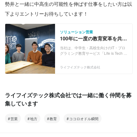
勢井と一緒に中高生の可能性を伸ばす仕事をしたい方は以
下よりエントリーお待ちしています！
ソリューション営業
100年に一度の教育変革を共
に。自治体とコラボし地方創
当社は、中学生・高校生向けのIT・プロ
生×教育に携わる営業
グラミング教育サービス「Life is Tech !
（ライフイズテック）」を運営するベン
チャー企業です。身につけたITスキルを
ライフイズテック株式会社
社会でも活かせるよう、学びの入口、中
身、出口となる事業をつくり、教育を仕
組み化しています。 《主な事業概要》
◆CAMP 学びのきっかけをつくる「入
口」となる、春・夏・冬の長期休暇に全
ライフイズテック株式会社では一緒に働く仲間を募
国の大学のキャンパスで開催する合宿型
集しています
キャンプです。 ◆SCHOOL プログラミ
ングをしっかり学ぶ「中身」として、東
京、大阪、名古屋、横浜で毎週学ぶ通学
営業
地方
教育
ココロオドル瞬間
型の教室を運営しています。 ◆ONLINE
オンライン型プログラミング学習教材
「テクノロジア魔法学校」を開発。地域
を問わず、中学生・高校生に質の高いIT