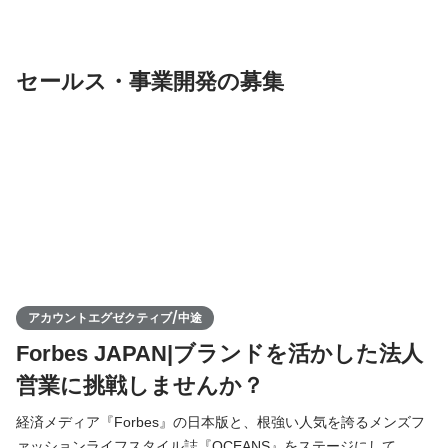
新しいトレンドや市場を創ることが今の編集者の必須スキルだと
思っています。 そのため、リサーチ、企画立案、取材＆撮影、各
ブランドの展示会やレセプションの出席など業務は多岐に
セールス・事業開発の募集
アカウントエグゼクティブ/中途
Forbes JAPAN|ブランドを活かした法人
営業に挑戦しませんか？
経済メディア『Forbes』の日本版と、根強い人気を誇るメンズフ
ァッションライフスタイル誌『OCEANS』をステージにして、本