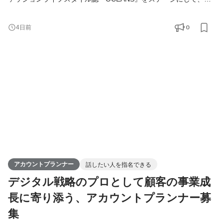
気で成長したいメンバー募集！ 挑戦したい方には機会が与えられ
る環境ですので、年齢問わずキャリアアップが目指せます。 自社
0
4日前
ブランド力を活かしながら、メディアの枠に捉われないビジネス
をクライアント様と一緒に作っていきませんか。 ▶︎業務内容 出版
社では一般的な"枠売り"の広告営業ではなく、クライアン
アカウントプランナー
話したい人を指名できる
デジタル戦略のプロとして顧客の事業成
長に寄り添う、アカウントプランナー募
集