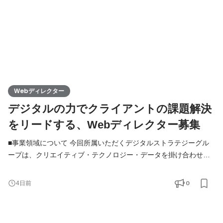
Webディレクター
デジタルの力でクライアントの課題解決
をリードする、Webディレクター募集
■事業領域について 今回所属いただくデジタルストラテジーグル
ープは、クリエイティブ・テクノロジー・データを掛け合わせ、
Web戦略を通じてクライアントの事業成長を支援しています。
１）企業様のWebコンサルティング・サイト制作・システム開発
0
4日前
これまでに様々な企業様の課題解決に向けて、WEBサイト制作・
システム開発・WEBマーケティング支援など、大小合わせて1000
以上のWEBプロジェクトを担当しています。 ２）メディアのWeb