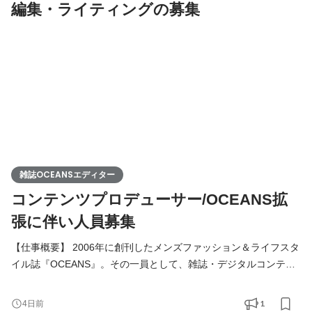
編集・ライティングの募集
コン
雑誌OCEANSエディター
コンテンツプロデューサー/OCEANS拡
張に伴い人員募集
【仕事概要】 2006年に創刊したメンズファッション＆ライフスタ
イル誌『OCEANS』。その一員として、雑誌・デジタルコンテン
ツ全般の編集業務全般に携わっていただきます。 求めているのは
「プロジェクトを生める編集者」です。 コンテンツだけでなく、
1
4日前