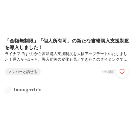
「金額無制限」「個人所有可」の新たな書籍購入支援制度
を導入しました！
ライナフでは7月から書籍購入支援制度を大幅アップデートいたしまし
た！導入から3ヶ月、導入前後の変化も見えてきたこのタイミングで、
制度についてあれこれ公開したいと思います！制度アップデートの概要
これまでの書籍購入支援制度は購入された書籍の所有権は会社に帰属す
メンバーと話せる
4年弱前
るとし、基本的には会社の本棚を所定の位置としていました。すでに
「選択制リモートワーク」を導入していたため、持ち帰りはOKとして
いましたが、会社の所有物である以上、「早めに返さなければ」という
Linough+Life
バイアスがかかり、あまり利用者が多くない状態でした。また、最終的
には会社に返さなければならないため、じっくり読み込むことに心理的
ハードルを感じてしま...