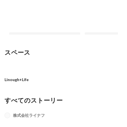
スペース
“触れられるプロダクト”をつくる面白
「子どもに誇れる仕事
さ──ハードウェア開発の最前線
ャリア、どちらも妥協
Linough+Life
最新順で表示
最新順で表示
すべてのストーリー
株式会社ライナフ