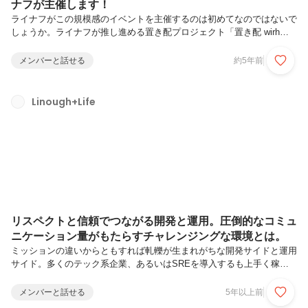
ナフが主催します！
ライナフがこの規模感のイベントを主催するのは初めてなのではないで
しょうか。ライナフが推し進める置き配プロジェクト「置き配 wirh
Linough」の一環として、置き配カンファレンスを開催します！インタ
ーネットで買い物をされた経験のある方は、すでに「置き配」を利用さ
メンバーと話せる
約5年前
れたことがあるかも知れません。特にこのコロナ禍が長引く状況の中
で、非対面・非接触で荷物の受け取りができる「置き配」を希望する
方々が増えています。ライナフが実施した調査では、「置き配対応物件
Linough+Life
に住みたい」という声が9割を超える結果となり、多くの方が置き配に
期待を寄せているということがわかりました。その一方で、宅配BOX
があるのに再...
リスペクトと信頼でつながる開発と運用。圧倒的なコミュ
ニケーション量がもたらすチャレンジングな環境とは。
ミッションの違いからともすれば軋轢が生まれがちな開発サイドと運用
サイド。多くのテック系企業、あるいはSREを導入するも上手く稼動
しない現場が抱える課題です。もはやITあるあるといっても過言ではな
いこの大きな壁、ライナフではどうでしょうか。ふだんからメンバー同
メンバーと話せる
5年以上前
士の交流は盛んなようですが…その実態を3人の技術者に語っていただ