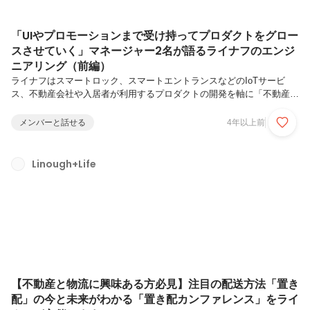
「UIやプロモーションまで受け持ってプロダクトをグロー
スさせていく」マネージャー2名が語るライナフのエンジ
ニアリング（前編）
ライナフはスマートロック、スマートエントランスなどのIoTサービ
ス、不動産会社や入居者が利用するプロダクトの開発を軸に「不動産」
「暮らし」のDXを推進する不動産Tech企業です。昨年だけでも
Amazonとの提携や顔認証エントランスサービス「ライナフGate」のリ
メンバーと話せる
4年以上前
リースなど新しい価値の創造に積極的に投資し、組織も拡大していま
す。これから開発部の組織強化をしていくうえで、ライナフのプロダク
トマネジメントを担う2人に、改めてライナフとの出会いから仕事、組
Linough+Life
織について余すことなく語っていただきました！インタビュアー松原：
取締役開発部長（商品開発チームマネージャー兼務）インタビュイー椎
名：執行役員プ...
【不動産と物流に興味ある方必見】注目の配送方法「置き
配」の今と未来がわかる「置き配カンファレンス」をライ