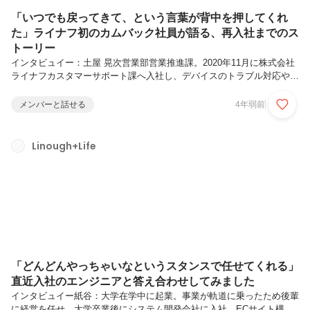
「いつでも戻ってきて、という言葉が背中を押してくれ
た」ライナフ初のカムバック社員が語る、再入社までのス
トーリー
インタビュイー：土屋 晃次営業部営業推進課。2020年11月に株式会社
ライナフカスタマーサポート課へ入社し、デバイスのトラブル対応や工
事チームの体制構築を務める。2021年12月に一度退職後、2022年3月に
再入社。インタビュアー：河本 峻管理部人事チーム。採用含む人事領
メンバーと話せる
4年弱前
域全般に従事。-- お久しぶりです！今日はライナフ初のカムバック社員
ということで、土屋さんにいろいろ聞いていきたいと思ってます。よろ
しくお願いします！土屋：お願いします！なんでも話します！ファース
Linough+Life
トキャリアは毎朝３時に起きる生活-- 晃次さんってライナフ入る前は施
工管理のお仕事でしたよね？その前は何かされてたんですか？土...
「どんどんやっちゃいなというスタンスで任せてくれる」
直近入社のエンジニアと答え合わせしてみました
インタビュイー紙谷：大学在学中に起業。事業が軌道に乗ったため後輩
に経営を任せ、大学卒業後にシステム開発会社に入社。ECサイト構築