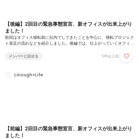
【後編】2回目の緊急事態宣言、新オフィスが出来上がり
ました！
前回はオフィス移転前に社内でしてきたことを中心に、移転プロジェク
ト発足の流れなどを紹介しました。後編では、仕上がっていくオフィス
の内装をお見せしていきたいと思います！前編はこちら！まずは、基礎
となる格子が組み上げられているところから。どんっ。どどんっ。どど
メンバーと話せる
5年以上前
どんっ。格子の裏側を除くと、ちょっとしたスペースを発見しました。
何用でしょう？格子に挟まれながら打ち合わせ。ありがとうございま
す。丸いなにかがごろごろ。木のフレームがありました。前編でみた丸
Linough+Life
い材木は、ここの仕切りに使われるようです。格子だった部分も黄色の
壁になりました。白い斑点が落書きっぽくも見えて、かわいいですね。
会議室の扉ができあが...
【前編】2回目の緊急事態宣言、新オフィスが出来上がり
ました！