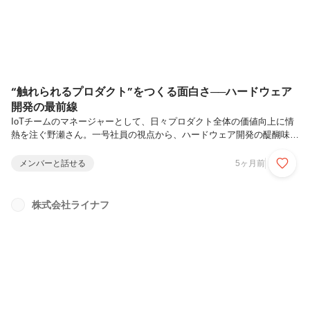
“触れられるプロダクト”をつくる面白さ──ハードウェア
開発の最前線
IoTチームのマネージャーとして、日々プロダクト全体の価値向上に情
熱を注ぐ野瀬さん。一号社員の視点から、ハードウェア開発の醍醐味
や、フォローし合えるチームの雰囲気、そして今後目指すものについて
お話を伺いました！― 本日はよろしくお願いします！まず、これまで
メンバーと話せる
5ヶ月前
のキャリアと、ライナフ入社の経緯を教えてください。元々はSESと
して、製造業向けのシステム開発に携わっていました。代表の滝沢とは
学生時代の同級生で、ライナフ創業のタイミングで「スマートロックを
株式会社ライナフ
一緒に作らないか」と声をかけてもらったことが入社のきっかけです。
当時はIoT分野の経験はありませんでしたが、新しい領域に挑戦できる
ことに魅力を感じ...