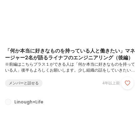
てていく例のアレのパロディその後は好きに飲んで好きな時に帰る
17:30にはみんなで業務を切り上げ早速スタート！（滝沢の気合の入り
っぷりがす...
「何か本当に好きなものを持っている人と働きたい」マネ
ージャー2名が語るライナフのエンジニアリング（後編）
※前編はこちらプラス１ができる人は「何か本当に好きなものを持って
いる人」後半もよろしくお願いします。少し組織の話をしていきたいん
ですが、どんな人がライナフ開発部にハマると思いますか？椎名：昔に
比べてプロダクトの種類も増え、エンジニアの人数も増えて、開発チー
メンバーと話せる
4年以上前
ムの中にも複数のチームができました。WebとIoT、フロントエンドと
バックエンドとインフラ、0→1フェーズのプロダクトと1→10フェーズ
のプロダクト、さらにはプロダクトのデザインやUIUX、プロモーショ
Linough+Life
ンやマーケティングも担当できます。その意味で、結構幅広くハマれる
場所はあると思います。それを前提として、あえて僕が一緒に働きたい
人という...