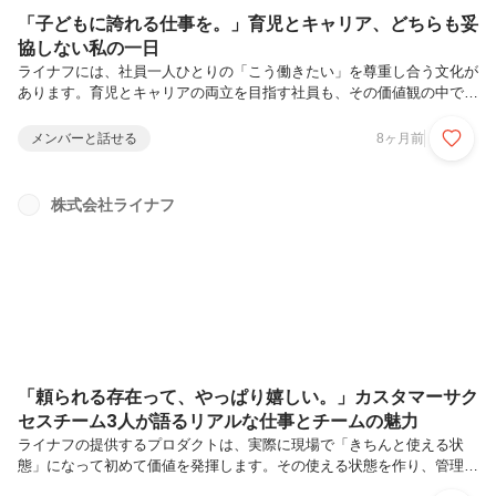
「子どもに誇れる仕事を。」育児とキャリア、どちらも妥
協しない私の一日
ライナフには、社員一人ひとりの「こう働きたい」を尊重し合う文化が
あります。育児とキャリアの両立を目指す社員も、その価値観の中で自
分らしく働いています。そんなカルチャーを体現するメンバーの一人、
デリバリーサポートユニットの百井さんにリアルな日常や働き方の工夫
メンバーと話せる
8ヶ月前
を聞いてみました！ースケジュールを通じて、ライナフでの百井さんの
日常が垣間見えました！ここからはライナフならではの働き方について
詳しく伺っていきます。まずは今、どんなお仕事を担当されているか教
株式会社ライナフ
えてください。カスタマーオペレーション部のデリバリーチームにて、
日々施工に関する業務を行っています。具体的には、当日の施工調整や
施工後の機器対応な...
「頼られる存在って、やっぱり嬉しい。」カスタマーサク
セスチーム3人が語るリアルな仕事とチームの魅力
ライナフの提供するプロダクトは、実際に現場で「きちんと使える状
態」になって初めて価値を発揮します。その使える状態を作り、管理会
社様・入居者様の利用開始までを一貫して支えているのが、カスタマー