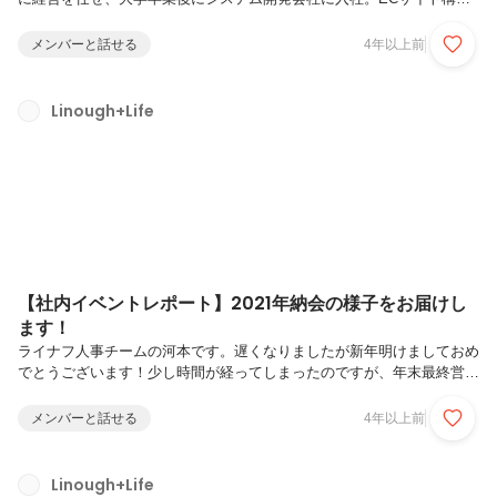
や各種サイトの制作を経験後、2021年にライナフ入社。松本：大学卒
業後、数社にてオフィス機器や自社webメディアの提案営業を経験。そ
メンバーと話せる
4年以上前
の後エンジニアへのキャリアチェンジをし、不動産基幹システムやマッ
チングサービスの開発をしたのち2021年にライナフへ入社。インタビ
ュアー河本：人事チームで採用含む人事全般担当。-- 今日は、比較的直
Linough+Life
近入社したメンバーお二人に、いろいろ聞いていきたいと思います。僕
もお二人が入社してから感じていることとかがっつり聞く機会なかった
ので、と...
【社内イベントレポート】2021年納会の様子をお届けし
ます！
ライナフ人事チームの河本です。遅くなりましたが新年明けましておめ
でとうございます！少し時間が経ってしまったのですが、年末最終営業
日に任意参加で実施した「ライナフ納会」が個人的にとても楽しかった
ので少しだけ当日の様子をお届けします！※出社のレギュレーションを
メンバーと話せる
4年以上前
設けた上でオフィス内での感染対策を徹底し、飲食・イベント時のみマ
スクを外しています「ライナフ納会」とは・・・代表滝沢Presentsで行
う「格付け大会」が毎年の恒例行事。数チームに分かれて高額商品を当
Linough+Life