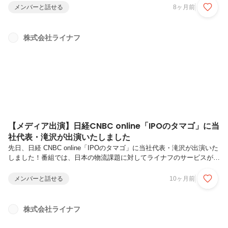
サクセスチーム（CS）です。今回は、CSから平間さん・大槻さん・長
メンバーと話せる
8ヶ月前
谷川さんの3名に、業務内容からメンバーの雰囲気、やりがいや求める
人物像まで、本音で語っていただきました！―今日はよろしくお願いし
ます！まず最初に、カスタマーサクセスとして、日々どんな業務を担当
株式会社ライナフ
しているか教えていただけますか？平間：ライナフのプロダクトが導入
された物件の管理会社様に対して、案件全体を通じて伴走する形でサポ
ートを行っています...
【メディア出演】日経CNBC online「IPOのタマゴ」に当
社代表・滝沢が出演いたしました
先日、日経 CNBC online「IPOのタマゴ」に当社代表・滝沢が出演いた
しました！番組では、日本の物流課題に対してライナフのサービスがど
のように貢献できるか、そして今後の展望についてお話をさせていただ
きました。ぜひご覧ください！⭐出演映像を以下URLで公開中
メンバーと話せる
10ヶ月前
⭐https://vdg.jp/WG42OVJ3eq2s■「IPOのタマゴ～磨けイノベーショ
ン」番組概要未上場ながら、社会で注目される革新的な技術やサービス
を持つスタートアップの経営者をゲストに招き、事業モデルやIPOも視
株式会社ライナフ
野に入れた成長戦略について聞きます。