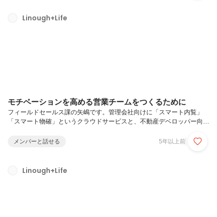
きます。■開発部 スマートリーシングチーム マネージャー 土屋健
太朗さん（左上）■開発部 スマートルーミングチーム マネージャ
Linough+Life
ー 永井麻琴さん（中央下）■開発部 IoTチーム インフラエンジニ
ア 小川正貴さん（右上）IoTの面白さに惹かれてーまずはみなさんの
キャリアをお聞...
モチベーションを高める営業チームをつくるために
フィールドセールス課の矢嶋です。管理会社向けに「スマート内覧」
「スマート物確」というクラウドサービスと、不動産デベロッパー向け
に「NinjaLockM」「NinjaEntrance」というハードウェアの営業とマネ
ジメント業務を行っております。今回はフィールドセールス課の役割や
メンバーと話せる
5年以上前
特徴を紹介します。まずフィールドセールスの担務としては、不動産デ
ベロッパーに向けてのスマートロックの深耕営業やルートセールス不動
産管理会社向けのクラウド型サービスの提案やシステム連携の提案各種
Linough+Life
営業ツールの用意不動産会社や関連企業との新規事業の創出やシステム
連携の提案・実施等を行っています。チームの中には身長が2ｍある...