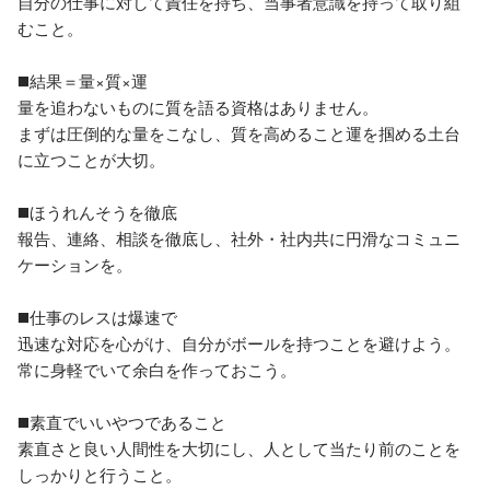
自分の仕事に対して責任を持ち、当事者意識を持って取り組
むこと。

◼️結果＝量×質×運

量を追わないものに質を語る資格はありません。

まずは圧倒的な量をこなし、質を高めること運を掴める土台
に立つことが大切。

◼️ほうれんそうを徹底

報告、連絡、相談を徹底し、社外・社内共に円滑なコミュニ
ケーションを。

◼️仕事のレスは爆速で

迅速な対応を心がけ、自分がボールを持つことを避けよう。
常に身軽でいて余白を作っておこう。

◼️素直でいいやつであること

素直さと良い人間性を大切にし、人として当たり前のことを
しっかりと行うこと。