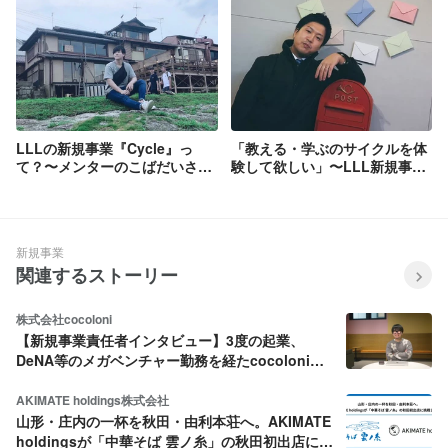
LLLの新規事業『Cycle』っ
「教える・学ぶのサイクルを体
て？〜メンターのこばだいさん
験して欲しい」〜LLL新規事業
にCycleの魅力を聞いてみた
「Cycle」メンターのともさん
編〜
が発信を続ける理由〜
新規事業
関連するストーリー
株式会社cocoloni
【新規事業責任者インタビュー】3度の起業、
DeNA等のメガベンチャー勤務を経たcocoloni新
規事業責任者 金谷が、“学生インターン部隊”を立
ち上げる理由。
AKIMATE holdings株式会社
山形・庄内の一杯を秋田・由利本荘へ。AKIMATE
holdingsが「中華そば 雲ノ糸」の秋田初出店に挑