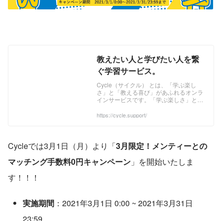
教えたい人と学びたい人を繋
ぐ学習サービス。
Cycle（サイクル） とは、「学ぶ楽し
さ」と「教える喜び」があふれるオンラ
インサービスです。「学ぶ楽しさ」と
は、知らなかったことを学ぶときのワク
ワクした気持ちや、分からない問題が理
https://cycle.support/
解できたときの楽しさ。「教える喜び」
とは、先生として疑問に答えることで、
自分だけの専門分野の知識やスキルが深
まるステキな喜び。 ...
Cycleでは3月1日（月）より「
3月限定！メンティーとの
マッチング手数料0円キャンペーン
」を開始いたしま
す！！！
実施期間
：2021年3月1日 0:00 ~ 2021年3月31日 
23:59