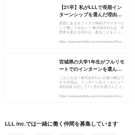
【21卒】私がLLLで長期イン
ターンシップを選んだ理由
《インターン生インタビュー
原宿にあるオフィスでWebデザイナーと
して働いてみない？ 株式会社LLLは 「#
Vol.2》 | LLLで働くインター
世界を変える何かを」創ることをミッシ
ン生
ョンに掲げ、 デジタルマーケティングを
主軸として事業を展開している企業で
https://www.wantedly.com/companies/lll-inc/p
ost_articles/285957
す。 デジタルマーケティングの内容とし
て、現在は下記の内容を主に行なってい
ます。 ①自社メディア、店舗運営 ー
『Webメディアの運営』 美容系・金融系
宮城県の大学1年生がフルリモ
メディアを自社運営。 ...
ートでのインターンを選んだ
理由《インターン生インタビ
こんにちは！株式会社LLL 広報の崎山で
す☺️今回は、インターン生インタビュー
ューVol.3》 | LLLで働くイン
3回目🙌 入社して1ヶ月の大貫さんにイン
ターン生
タビュー！ フルリモートのインターンを
選んだ理由や、新規事業での挑戦につい
https://www.wantedly.com/companies/lll-inc/p
ost_articles/300008
て沢山お聞きしました！ ── まずは自
己紹介をお願いします！ ...
LLL inc.では一緒に働く仲間を募集しています