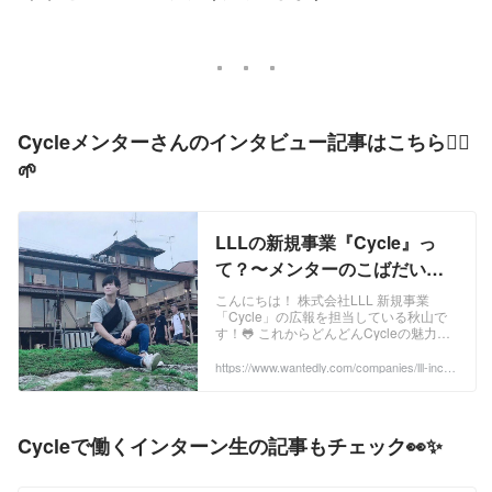
Cycleメンターさんのインタビュー記事はこちら💁‍♀️
🌱
LLLの新規事業『Cycle』っ
て？〜メンターのこばだいさ
んにCycleの魅力を聞いてみた
こんにちは！ 株式会社LLL 新規事業
「Cycle」の広報を担当している秋山で
編〜 | Cycle
す！🐸 これからどんどんCycleの魅力を
発信していきます！！！ Cycleは、「学
び」と「教え」のサイクルをオンライン
https://www.wantedly.com/companies/lll-inc/p
ost_articles/308148
で完結できるサービス。 （一回見たら忘
れない青とオレンジのロゴ！お気に入り
です💙🧡） 主にプログラミングやwebデ
ザインなど、「学びたい」人と「教えた
Cycleで働くインターン生の記事もチェック👀✨
い」人の架け橋となるサービスです。 ...