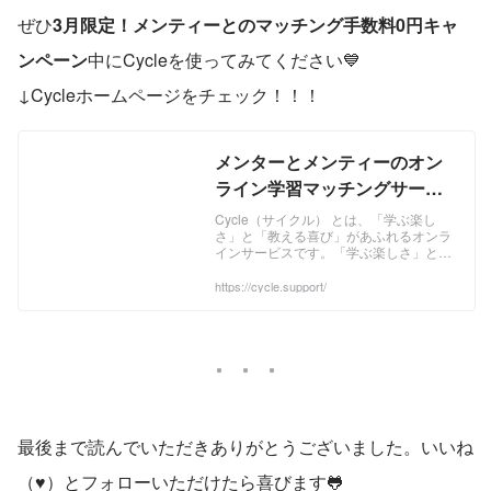
ぜひ
3月限定！メンティーとのマッチング手数料0円キャ
ンペーン
中にCycleを使ってみてください💙
↓Cycleホームページをチェック！！！
メンターとメンティーのオン
ライン学習マッチングサービ
ス【サイクル】
Cycle（サイクル） とは、「学ぶ楽し
さ」と「教える喜び」があふれるオンラ
インサービスです。「学ぶ楽しさ」と
は、知らなかったことを学ぶときのワク
ワクした気持ちや、分からない問題が理
https://cycle.support/
解できたときの楽しさ。「教える喜び」
とは、先生として疑問に答えることで、
自分だけの専門分野の知識やスキルが深
まるステキな喜び。 ...
最後まで読んでいただきありがとうございました。いいね
（♥）とフォローいただけたら喜びます🐸