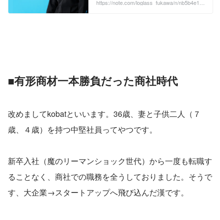
言葉です。LGは日本製ではなく韓国製で
https://note.com/loglass_fukawa/n/nb5b4e1a
4aad9
すね・・・というのは日本人ならある程
度分かると思いますが、米国人から見れ
ば、日韓のものづくりの力にもはや差が
ないという事を強く感じる出来事でし
た。 ...
■有形商材一本勝負だった商社時代
改めましてkobatといいます。36歳、妻と子供二人（７
歳、４歳）を持つ中堅社員ってやつです。
新卒入社（魔のリーマンショック世代）から一度も転職す
ることなく、商社での職務を全うしておりました。そうで
す、大企業→スタートアップへ飛び込んだ漢です。