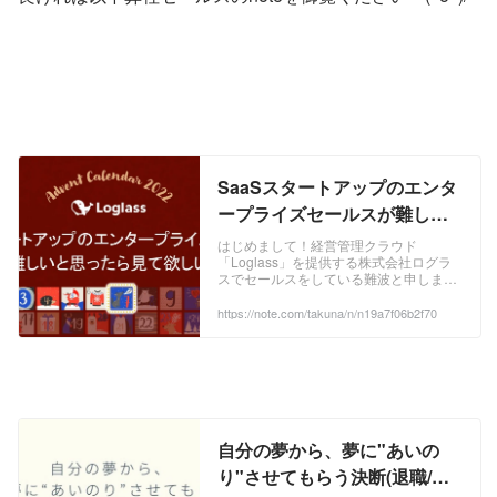
SaaSスタートアップのエンタ
ープライズセールスが難しい
と思ったら見て欲しい話｜な
はじめまして！経営管理クラウド
「Loglass」を提供する株式会社ログラ
んばたくろー｜note
スでセールスをしている難波と申しま
す！ この記事は 【ログラス Businessチ
ーム Advent Calendar 2022】 の7日目
https://note.com/takuna/n/n19a7f06b2f70
（12月7日分）にエントリーしていて、
私自身初noteを書かせていただきます！
...
自分の夢から、夢に"あいの
り"させてもらう決断(退職/入