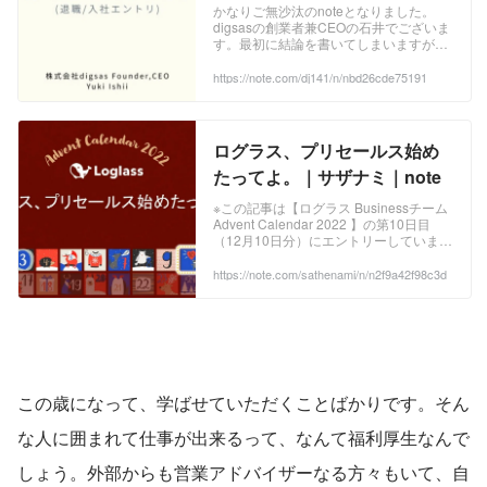
社エントリ)｜DJ141｜note
かなりご無沙汰のnoteとなりました。
digsasの創業者兼CEOの石井でございま
す。最初に結論を書いてしまいますが、
株式会社digsasとしての事業を終了をい
たします。それと同時に、2022年6月よ
https://note.com/dj141/n/nbd26cde75191
り 株式会社ログラス に入社し、主に大
手企業様を担当するエンタープライズセ
ールスを担務させていただくことになり
ました。 今までの私の人生の中で最も大
ログラス、プリセールス始め
きな決断をさらっと書きましたが、 ...
たってよ。｜サザナミ｜note
※この記事は【ログラス Businessチーム
Advent Calendar 2022 】の第10日目
（12月10日分）にエントリーしています
「プリセールスとして選考を進みません
か？」とログラスのカジュアル面談で言
https://note.com/sathenami/n/n2f9a42f98c3d
われたのが初めての出会いでした。 みな
さん、はじめまして！サザナミ
（@SAZANAMi_ry）と申します。2022
年4月から 株式会社ログラス ...
この歳になって、学ばせていただくことばかりです。そん
な人に囲まれて仕事が出来るって、なんて福利厚生なんで
しょう。外部からも営業アドバイザーなる方々もいて、自