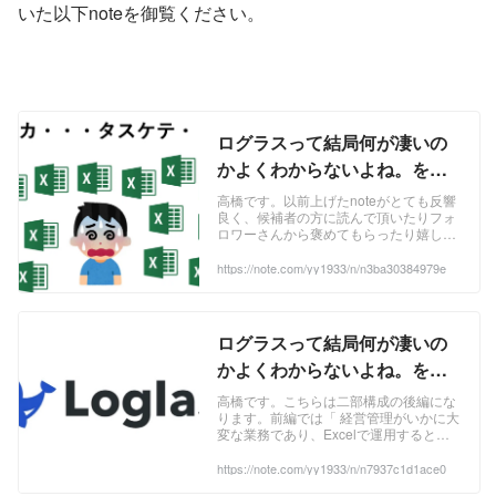
いた以下noteを御覧ください。
ログラスって結局何が凄いの
かよくわからないよね。を解
決できるnoteがこれだ~Excel
高橋です。以前上げたnoteがとても反響
良く、候補者の方に読んで頂いたりフォ
経営管理は大変すぎる編~｜高
ロワーさんから褒めてもらったり嬉しか
橋優斗｜note
ったので、新しい記事を書こうと思いキ
ーボードの上に指をそっと添えました。
https://note.com/yy1933/n/n3ba30384979e
私が何者かは↓の記事に書いてあります
のでこちらもぜひ読んでみて下さい！ さ
て、本題に入ります。 カジュアル面談で
候補者の方に言われる事No.1が 「ぶっち
ログラスって結局何が凄いの
ゃけログラスって何やってる会社かわか
らないっす」 ...
かよくわからないよね。を解
決できるnoteがこれだ
高橋です。こちらは二部構成の後編にな
ります。前編では「 経営管理がいかに大
~「Loglass」を使えば全部解
変な業務であり、Excelで運用するとめ
決編~｜高橋優斗｜note
ちゃめちゃつらみである」 という事を書
き記してきました。そちらを読んでない
https://note.com/yy1933/n/n7937c1d1ace0
場合はまずはそちらから読んで頂ければ