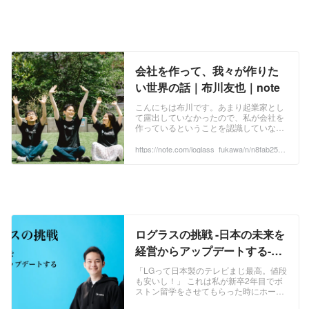
会社を作って、我々が作りた
い世界の話｜布川友也｜note
こんにちは布川です。あまり起業家とし
て露出していなかったので、私が会社を
作っているということを認識していない
方が多いかと思います。 実は2019年の5
月末に会社を登記して、9月から完全に
https://note.com/loglass_fukawa/n/n8fab2544
6d38
独立して 株式会社ログラス という社名
でスタートアップをやっています。 まだ
社員も3人で、五反田のマンションの一
室で、 ビジョンと 人と やる気 以外は何
もない。まさにスタートアップ。 ...
ログラスの挑戦 -日本の未来を
経営からアップデートする-｜
布川友也｜note
「LGって日本製のテレビまじ最高。値段
も安いし！」 これは私が新卒2年目でボ
ストン留学をさせてもらった時にホーム
ステイ先のホストファーザーに言われた