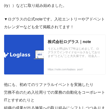
(ry））などに取り組み始めました。
▼ログラスの公式noteです。入社エントリーやアドベント
カレンダーなども全て掲載されてます！
株式会社ログラス｜note
うどんと呼ばれて7年はじめまして、ロ
グラスでインサイドセールスをしており
ます"うどん"こと大久保です。 社会人に
なって約7年間うどんと呼ばれておりま
す。 冬に食べる鍋焼きうどんのような温
かさと親しみを持ってぜひ"うどん"と呼
https://note.com/loglass_post/
んでください。 ...
他にも、初めてのリファラルイベントを実施したり
労務不在のため入社周りでの業務の自動化をコーポレート
ITとすすめたりと
組織の成果が出る施策への取り組みにシフトしつつありま