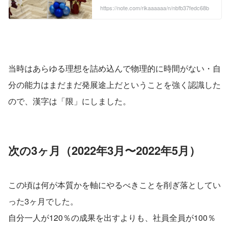
（ガクガクブルブル 入社して2ヶ月が経
https://note.com/rikaaaaaa/n/nbfb37fedc68b
った今、1人目人事の現状や入社前との
ギャップ、今の課題などをお話しできれ
ばと思います。1人目人事で奮闘中の
方、1人目人事に興味がある方に少しで
もお役に立てれば嬉しいです。 ...
当時はあらゆる理想を詰め込んで物理的に時間がない・自
分の能力はまだまだ発展途上だということを強く認識した
ので、漢字は「限」にしました。
次の3ヶ月（2022年3月〜2022年5月）
この頃は何が本質かを軸にやるべきことを削ぎ落としてい
った3ヶ月でした。
自分一人が120％の成果を出すよりも、社員全員が100％