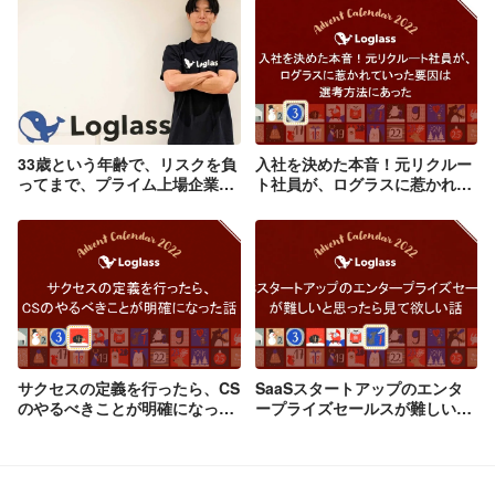
33歳という年齢で、リスクを負
入社を決めた本音！元リクルー
ってまで、プライム上場企業
ト社員が、ログラスに惹かれて
Sansanから、スタートアップ
いった要因は選考方法にあった
企業に転職した理由とは
サクセスの定義を行ったら、CS
SaaSスタートアップのエンタ
のやるべきことが明確になった
ープライズセールスが難しいと
話
思ったら見て欲しい話