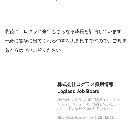
最後に、ログラス来年もさらなる成長を計画しています！
一緒に冒険に出てくれる仲間を大募集中ですので、ご興味
ある方はぜひご覧ください！
株式会社ログラス採用情報｜
Loglass Job Board
株式会社ログラスの採用情報です。ミッ
ション、バリューや、活躍しているメン
バー、求人情報を掲載しています。
https://job.loglass.jp/?_ga=2.223462491.1185
422707.1670209568-1766526384.163998699
4&_gac=1.57636952.1670247282.Cj0KCQiAy
racBhDoARIsACGFcS4q3PRmd92TOoA4Ci