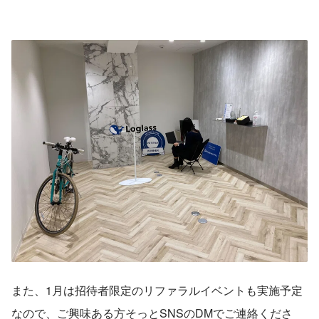
JSb0u36UgZ7246U4Vl4agDBKgBC3FIhiJqV
D4aAtSQEALw_wcB
また、1月は招待者限定のリファラルイベントも実施予定
なので、ご興味ある方そっとSNSのDMでご連絡くださ