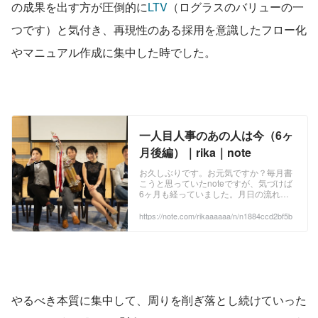
の成果を出す方が圧倒的に
LTV
（ログラスのバリューの一
つです）と気付き、再現性のある採用を意識したフロー化
やマニュアル作成に集中した時でした。
一人目人事のあの人は今（6ヶ
月後編）｜rika｜note
お久しぶりです。お元気ですか？毎月書
こうと思っていたnoteですが、気づけば
6ヶ月も経っていました。月日の流れる
早さに震えています。 この半年間は本当
にいろんなことがありました。いろんな
https://note.com/rikaaaaaa/n/n1884ccd2bf5b
ことがありすぎてもう記憶が・・・とい
うレベルなのですが、備忘録も兼ねて書
いていこうと思います。 ...
やるべき本質に集中して、周りを削ぎ落とし続けていった