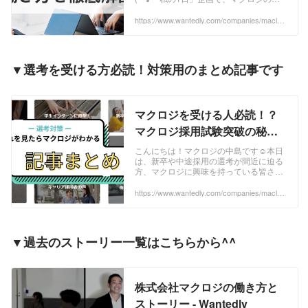
職種がどんな一日を過ごしているのか、
実際の業務内容や働く姿をリアルに紹介
https://www.wantedly.com/companies/maclog
i/post_articles/935447
しています✨...
▼選考を受ける方必読！対策用のまとめ記事です
マクロジを受ける人必読！？
マクロジ採用試験突破の秘訣
を大公開✨ | 応募対策
こんにちは！マクロジの中島です☺本日
は、新卒や中途採用の選考が間近に迫る
方、マクロジに興味を持っている皆さん
にぜひご覧いただきたい記事をご紹介し
ます✨※2024年9月に更新した内容です！
https://www.wantedly.com/companies/maclog
i/post_articles/890038
マクロジ...
▼過去のストーリー一覧はこちらから^^
株式会社マクロジの働き方と
ストーリー - Wantedly