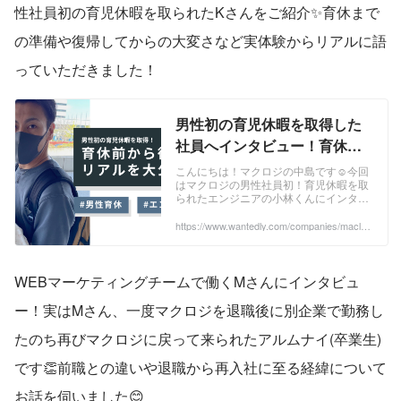
性社員初の育児休暇を取られたKさんをご紹介✨育休まで
の準備や復帰してからの大変さなど実体験からリアルに語
っていただきました！
男性初の育児休暇を取得した
社員へインタビュー！育休前
から復帰後のリアルを大公開✨
こんにちは！マクロジの中島です☺今回
はマクロジの男性社員初！育児休暇を取
| キャリア採用者の声
られたエンジニアの小林くんにインタビ
ュー✨なぜ取ろうと思ったのかや、育休
までの準備や復帰してからの大変さなど
https://www.wantedly.com/companies/maclog
i/post_articles/919317
実体験からリア...
WEBマーケティングチームで働くMさんにインタビュ
ー！実はMさん、一度マクロジを退職後に別企業で勤務し
たのち再びマクロジに戻って来られたアルムナイ(卒業生)
です👏前職との違いや退職から再入社に至る経緯について
お話を伺いました😊