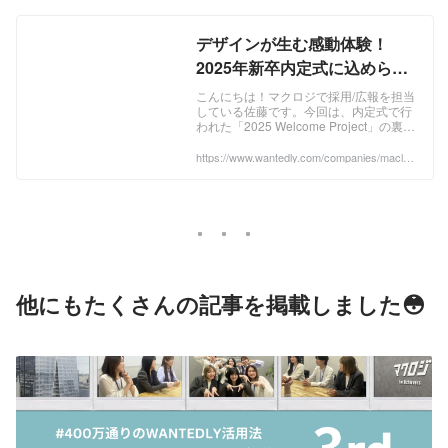
デザインが生む感動体験！
2025年新卒内定式に込められ
た先輩たちの熱意～ 内定式
こんにちは！マクロジで採用/広報を担当
している佐藤です。今回は、内定式で行
vol.2 | 最新ニュース
われた「2025 Welcome Project」の裏側
に迫りたいと思います😊内定式は仲間と
の出会い、そして自分の未来を...
https://www.wantedly.com/companies/maclog
i/post_articles/930822
他にもたくさんの記事を掲載しました😳