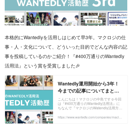
本格的にWantedlyを活用しはじめて早3年。マクロジの仕
事・人・文化について、どういった目的でどんな内容の記
事を投稿しているのかご紹介！『#400万通りのWantedly
活用法』という賞を受賞しました🎉
Wantedly運用開始から3年！
今までの記事についてまとめ
てみた | 社内環境
こんにちは！マクロジの中島です☺今回
は『#400万通りのWantedly活用法』に
ちなんで『マクロジのWatendly活用方
法』について語りたいと思います。マク
ロジが本格的にWantedlyを活...
https://www.wantedly.com/companies/maclog
i/post_articles/910385