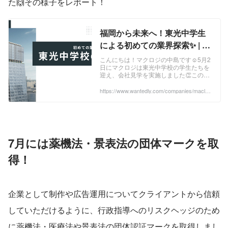
た🙌その様子をレポート！
福岡から未来へ！東光中学生
による初めての業界探索✨ | 最
新ニュース
こんにちは！マクロジの中島です☺5月2
日にマクロジは東光中学校の学生たちを
迎え、会社見学を実施しました👏この会
社見学は、生徒たちに実際の職場環境を
見せることで「将来について考えるきっ
https://www.wantedly.com/companies/maclog
i/post_articles/903307
かけを作りた...
7月には薬機法・景表法の団体マークを取
得！
企業として制作や広告運用についてクライアントから信頼
していただけるように、行政指導へのリスクヘッジのため
に薬機法・医療法や景表法の団体認証マークを取得しまし