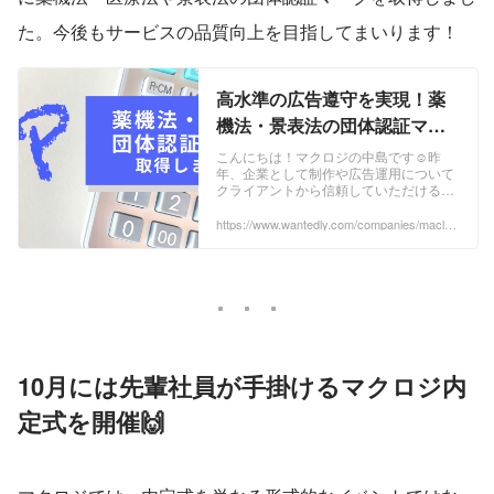
た。今後もサービスの品質向上を目指してまいります！
高水準の広告遵守を実現！薬
機法・景表法の団体認証マー
クを取得しました✨ | 最新ニュ
こんにちは！マクロジの中島です☺昨
年、企業として制作や広告運用について
ース
クライアントから信頼していただけるよ
うに、行政指導へのリスクヘッジのため
に薬機法・医療法、景表法・特商法2つ
https://www.wantedly.com/companies/maclog
i/post_articles/903197
の認証マークを個...
10月には先輩社員が手掛けるマクロジ内
定式を開催🙌