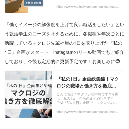
🙌淀川さんは、安定した運用や社内外か
らの信頼の厚さが高く評価され、初MVP
https://www.wantedly.com/companies/maclog
i/post_articles/942187
を受賞され...
「働くイメージの解像度を上げて良い就活をしたい」とい
う就活学生のニーズを叶えるために、各職種や年次ごとに
活躍しているマクロジ先輩社員の1日を取り上げた『私の
1日』企画がスタート！Instagramのリール動画でもご紹介
しており、今後も定期的に更新予定です！お楽しみに
😊
『私の1日』企画総集編！マク
ロジの職場と働き方を徹底解
剖✨ | マクロジ社員の1日
こんにちは！マクロジの中島です☺今回
は「私の1日」企画のまとめ記事です
(^^♪「私の1日」企画で、マクロジの各
職種がどんな一日を過ごしているのか、
実際の業務内容や働く姿をリアルに紹介
https://www.wantedly.com/companies/maclog
i/post_articles/935447
しています✨...