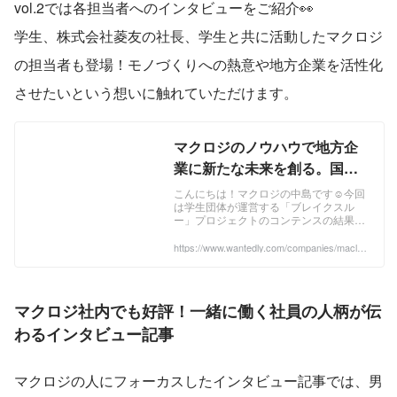
vol.2では各担当者へのインタビューをご紹介👀

学生、株式会社菱友の社長、学生と共に活動したマクロジ
の担当者も登場！モノづくりへの熱意や地方企業を活性化
させたいという想いに触れていただけます。
マクロジのノウハウで地方企
業に新たな未来を創る。国産
のペット布団「ふわっとフィ
こんにちは！マクロジの中島です☺今回
は学生団体が運営する「ブレイクスル
ット」を開発 vol.2 | 学生イン
ー」プロジェクトのコンテンスの結果や
ターンに直撃！
各担当者へのインタビューをご紹介しま
す👏ブレイクスルーの学生、株式会社菱
https://www.wantedly.com/companies/maclog
i/post_articles/889380
友の社長、学生と...
マクロジ社内でも好評！一緒に働く社員の人柄が伝
わるインタビュー記事
マクロジの人にフォーカスしたインタビュー記事では、男