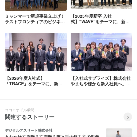
ミャンマーで新規事業立上げ！
【2025年度新卒 入社
ラストフロンティアのビジネス
式】“WAVE”をテーマに、新卒
チャンスとは。
を迎える入社式を開催しました
✨
【2026年度入社式】
【入社式サプライズ】株式会社
「TRACE」をテーマに、新し
やまちや様から新入社員へ。毎
い仲間を迎えました🌸
日のケアに寄り添う特別なギフ
ト
ココロオドル瞬間
関連するストーリー
デジタルアスリート株式会社
あなたは右脳派？左脳派？腕と手の組み方で思考