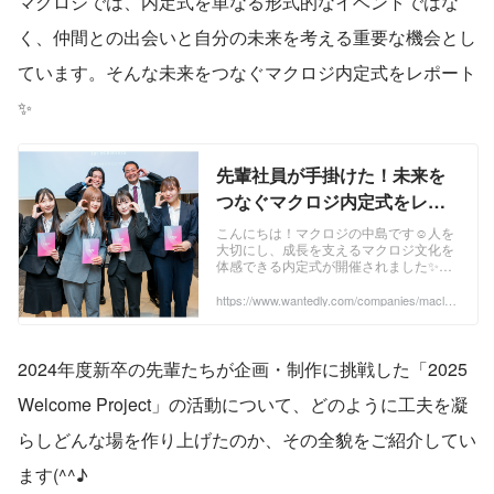
マクロジでは、内定式を単なる形式的なイベントではな
く、仲間との出会いと自分の未来を考える重要な機会とし
ています。そんな未来をつなぐマクロジ内定式をレポート
✨
先輩社員が手掛けた！未来を
つなぐマクロジ内定式をレポ
ート✨ | 最新ニュース
こんにちは！マクロジの中島です☺人を
大切にし、成長を支えるマクロジ文化を
体感できる内定式が開催されました✨マ
クロジでは、内定式を単なる形式的なイ
ベントではなく、仲間との出会いと自分
https://www.wantedly.com/companies/maclog
i/post_articles/929236
の未来を考える...
2024年度新卒の先輩たちが企画・制作に挑戦した「2025 
Welcome Project」の活動について、どのように工夫を凝
らしどんな場を作り上げたのか、その全貌をご紹介してい
ます(^^♪