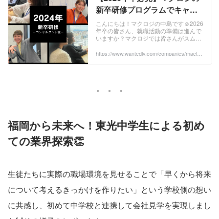
新卒研修プログラムでキャリ
アスタートダッシュ！ | 社内研
こんにちは！マクロジの中島です☺2026
年卒の皆さん、就職活動の準備は進んで
修・勉強会
いますか？マクロジでは皆さんがスムー
ズに社会人生活をスタートできるよう充
実した新卒研修プログラムを用意してい
https://www.wantedly.com/companies/maclog
i/post_articles/907918
ます。様々...
福岡から未来へ！東光中学生による初め
ての業界探索👏
生徒たちに実際の職場環境を見せることで「早くから将来
について考えるきっかけを作りたい」という学校側の想い
に共感し、初めて中学校と連携して会社見学を実現しまし