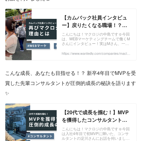
【カムバック社員インタビュ
ー】戻りたくなる職場！？再
びマクロジを選んだ理由とは |
こんにちは！マクロジの中島です☺今回
は、WEBマーケティングチームで働くM
株式会社マクロジ
さんにインタビュー！実はMさん、一度
マクロジを退職後に別企業で勤務したの
ち再びマクロジに戻って来られました👏
https://www.wantedly.com/companies/maclog
i/post_articles/914392
前職との違い...
こんな成長、あなたも目指せる！？ 新卒4年目でMVPを受
賞した先輩コンサルタントが圧倒的成長の秘訣を語ります
✨
【20代で成長を掴む！】MVP
を獲得したコンサルタントに
聞く圧倒的成長の秘訣✨ | 新卒
こんにちは！マクロジの中島です☺今回
は入社4年目で初MVPに輝いた、コンサ
入社社員インタビュー
ルタントの淀川さんにお話を伺いました