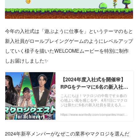
今年の入社式は「遊ぶように仕事を」というテーマのもと
新入社員がロールプレイングゲームのようにレベルアップ
していく様子を描いたWELCOMEムービーを特別に制作
しお届けしました✨
【2024年度入社式を開催🌸】
RPGをテーマに6名の新入社員
を歓迎！ | 最新ニュース
こんにちは！マクロジの中島です☺春の
心地よい風を感じる中、4月1日にマクロ
ジは新たに6名の新入社員を迎える入社
式を開催しました🌸今年の入社式は「遊
ぶように仕事を」というテーマのもとロ
https://www.wantedly.com/companies/maclog
i/post_articles/896903
ールプレイン...
2024年新卒メンバーがなぜこの業界やマクロジを選んだ