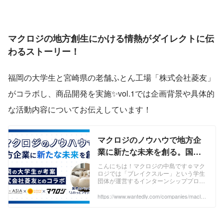
マクロジの地方創生にかける情熱がダイレクトに伝
わるストーリー！
福岡の大学生と宮崎県の老舗ふとん工場「株式会社菱友」
がコラボし、商品開発を実施✨vol.1では企画背景や具体的
な活動内容についてお伝えしています！
マクロジのノウハウで地方企
業に新たな未来を創る。国産
のペット布団「ふわっとフィ
こんにちは！マクロジの中島です☺マク
ロジでは「ブレイクスルー」という学生
ット」を開発 vol.1 | 学生イン
団体が運営するインターンシッププロジ
ターンに直撃！
ェクトに参画し、インターン生、宮崎県
にある老舗ふとん工場「株式会社菱友」
https://www.wantedly.com/companies/maclog
i/post_articles/888129
とのコラボレー...