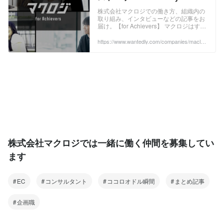
株式会社マクロジでの働き方、組織内の
取り組み、インタビューなどの記事をお
届け。【for Achievers】 マクロジはすべ
ての「Achievers」を応援しています。
Achieversとは、これから"なにかを成し
https://www.wantedly.com/companies/maclog
i/stories
遂げたい"人たちを指します。 お取引い
ただいているクライアント、マクロジで
働いているメンバーなど、企業に関わる
全ての方々にそれぞれのビジョンや目標
があります。 ...
株式会社マクロジでは一緒に働く仲間を募集してい
ます
EC
コンサルタント
ココロオドル瞬間
まとめ記事
企画職