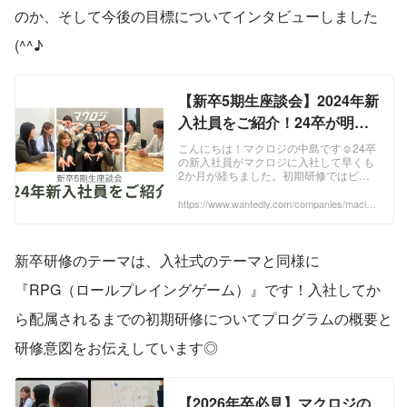
のか、そして今後の目標についてインタビューしました
(^^♪
【新卒5期生座談会】2024年新
入社員をご紹介！24卒が明か
すEC業界の魅力 | 新卒入社社
こんにちは！マクロジの中島です☺24卒
の新入社員がマクロジに入社して早くも
員インタビュー
2か月が経ちました。初期研修ではビジ
ネスマナーやECの基礎を学び、現在は営
業研修に奮闘中です！この記事では、
https://www.wantedly.com/companies/maclog
i/post_articles/906463
2024年新...
新卒研修のテーマは、入社式のテーマと同様に
『RPG（ロールプレイングゲーム）』です！入社してか
ら配属されるまでの初期研修についてプログラムの概要と
研修意図をお伝えしています◎
【2026年卒必見】マクロジの