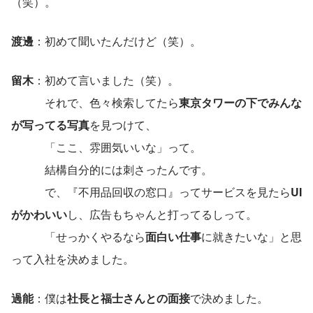
（笑）。
渡邊
：初めて聞いたんだけど（笑）。
留木
：初めて言いました（笑）。
　　　それで、色々検索してたら
東京タワーの下でみんな
が写ってる写真
を見つけて、
　　　「ここ、雰囲気いいな」って。
　　　結構自分的には刺さったんです。
　　　で、『不用品回収の窓口』ってサービスを見たら
UI
がかわいい
し、広告もちゃんと打ってるしって。
　　　「せっかくやるなら
面白い仕事
に就きたいな」と思
って入社を決めました。
過能
：僕は
社長と福士さんとの面接
で決めました。