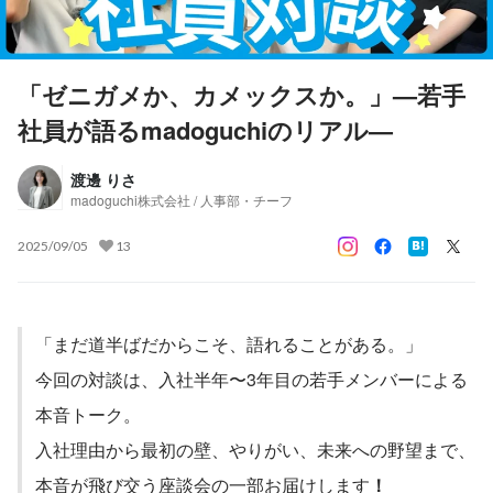
「ゼニガメか、カメックスか。」—若手
社員が語るmadoguchiのリアル—
渡邊 りさ
madoguchi株式会社 / 人事部・チーフ
2025/09/05
13
「まだ道半ばだからこそ、語れることがある。」
今回の対談は、入社半年〜3年目の若手メンバーによる
本音トーク。
入社理由から最初の壁、やりがい、未来への野望まで、
本音が飛び交う座談会の一部お届けします
！