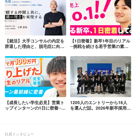
【就活】大手コンサルの内定を
【1日密着】新卒1年目のリアル
辞退した理由と、脱毛症に向き
─挑戦を続ける若手営業の素顔
合った学生時代
─
【成長したい学生必見】営業ト
1205人のエントリーから16人
ップインターンの1日に密着──
を選んだ話。2026年新卒採用、
若手が語る“成長のリアル”
1人人事の記録
社員インタビュー