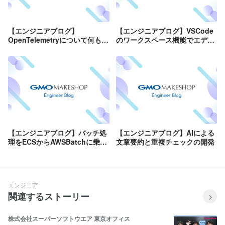
【エンジニアブログ】
【エンジニアブログ】VSCode
OpenTelemetryについて何も知
のワークスペース機能でエディ
らなかった人が分散トレーシン
タ設定をシェアしよう
グ環境を構築してみた(Jaeger,
X-Ray)
【エンジニアブログ】バッチ処
【エンジニアブログ】AIによる
理をECSからAWSBatchに乗り
文章要約と重複チェックの開発
換えた理由
エンジニア
関連するストーリー
株式会社スーパーソフトウエア 東京オフィス