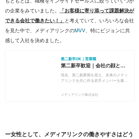
もともとは、職種をインサイドセールスに絞っていくつか
の企業をみていました。
「お客様に寄り添って課題解決が
できる会社で働きたい！」
と考えていて、いろいろな会社
を見た中で、メディアリンクの
MVV
、特にビジョンに共
感して入社を決めました。
第二新卒OK｜営業職
第二新卒歓迎｜会社の顔とし
て活躍する営業メンバーを募
現在、第二創業期を迎え、未来のメディ
集！
アリンクを共に作る若手メンバーを募集
しています！ 「関わる人の感動と
HAPPY」のため、今まで以上にチャレン
メディアリンク株式会社
ジ、成長し、業界シェアNo.１を目指し
ております。 ●チャット事業 お困りご
とを抱えたお客様からのお問合せに対
し、Botと有人チャットで効率化と高解
決率の両方を実現するクラウド型チャッ
トボットツール【Media Talk】を開発し
提供しています。 AIよりも安く、早く、
ー女性として、メディアリンクの働きやすさはどう
手間ゼロで導入でき、面倒な運用も丸投