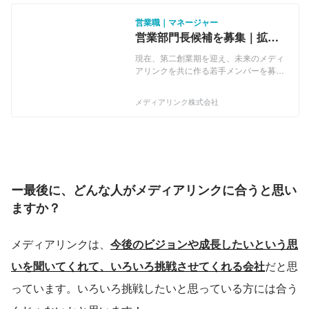
営業職｜マネージャー
営業部門長候補を募集｜拡大
フェーズの当社でマネジメン
現在、第二創業期を迎え、未来のメディ
ト経験活かしませんか？
アリンクを共に作る若手メンバーを募集
しています！ 「関わる人の感動と
HAPPY」のため、今まで以上にチャレン
メディアリンク株式会社
ジ、成長し、業界シェアNo.１を目指し
ております。 ●チャット事業 お困りご
とを抱えたお客様からのお問合せに対
し、Botと有人チャットで効率化と高解
決率の両方を実現するクラウド型チャッ
トボットツール【Media Talk】を開発し
提供しています。 AIよりも安く、早く、
ー最後に、どんな人がメディアリンクに合うと思い
手間ゼロで導入でき、面倒な運用も丸投
ますか？
げできる理想のチャットボットです。 ＜
サービス＞ クラウド型チャットボットツ
ール【Media Talk】 ※特許取得サービス
メディアリンクは、
今後のビジョンや成長したいという思
●テレフォニー事業 企業向けに『電話
の自動化』を実現するSaaS型テレフォ
いを聞いてくれて、いろいろ挑戦させてくれる会社
だと思
ニーシステム【Mediaシリーズ】を開発
し、提供しています。 オフィスやコール
っています。いろいろ挑戦したいと思っている方には合う
センターの電話業務を自動化し、企業の
『業務効率化』・『生産性の向上』のサ