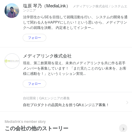
す。
ールディングス、株式会社マネーフォワ
塩原 琴乃（MediaLink）
メディアリンク株式会社 / システムエ
ード、SCSKサービスウェア株式会社、
ンジニア
東京都住宅供給公社、株式会社NTTデー
法学部生からSEを目指して就職活動を行い、 システムの開発を通
タ、オリックス銀行株式会社、株式会社
して関わる人をHAPPYにしたい！という思いから、メディアリン
スタジオアリス、株式会社テスコムリン
クへの就職を決断。 内定者としてインター...
ク、東京海上アシスタンス株式会社、株
式会社アイリスプラザ、東京大学、花キ
フォロー
ューピッド株式会社、アニコム損害保険
株式会社、三井不動産株式会社、小田急
電鉄株式会社（順不同、敬略称） ※一部
メディアリンク株式会社
の企業様を掲載しています。 大手企業か
ら中小ベンチャーなど、業種業界を問わ
現在、第二創業期を迎え、未来のメディアリンクを共に作る若手
ず多くの企業にご利用いただいておりま
メンバーを募集しています！ 「まだ見たことのない未来を、お客
す。
様に感動を！」というミッション実現...
フォロー
自社開発｜QAエンジニアの募集
自社プロダクトの品質向上を担うQAエンジニア募集！
Medialink’s member story
この会社の他のストーリー