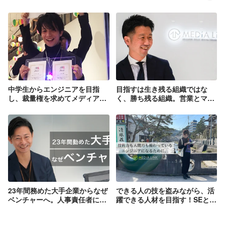
中学生からエンジニアを目指
目指すは生き残る組織ではな
し、裁量権を求めてメディアリ
く、勝ち残る組織。営業とマネ
ンクへ転職！エンジニアチーム
ジメントを兼務する、現役マネ
の良さについて等色々聞いてみ
ージャーに営業の醍醐味を聞い
た。＜社員紹介②＞
てみた。＜社員紹介④＞
23年間務めた大手企業からなぜ
できる人の技を盗みながら、活
ベンチャーへ。人事責任者に真
躍できる人材を目指す！SEとし
相を迫る。＜社員紹介⑤＞
てもっと成長したいと意気込む
新卒3年目の彼にインタビュー