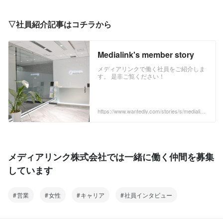
ポートをしています。 ＜サービス＞ ・
決率の両方を実現するクラウド型チャッ
オフィス向けIP-PBX『MediaOffice』 ・
トボットツール【Media Talk】を開発し
コールセンター向けIP-
▽社員紹介記事はコチラから
提供しています。 AIよりも安く、早く、
PBX『MediaCalls』 ・自動音声応答シス
手間ゼロで導入でき、面倒な運用も丸投
テム（IVR）『MediaVoice』 ＜実際導入
げできる理想のチャットボットです。 ＜
されている企業様の声はこちら＞
サービス＞ クラウド型チャットボットツ
Medialink's member story
https://mediaseries.medialink-
ール【Media Talk】 ※特許取得サービス
ml.co.jp/case/ ＜主要取引先＞ ソフトバ
●テレフォニー事業 企業向けに『電話
メディアリンクで働く社員をご紹介しま
ンク株式会社、株式会社センチュリー
す。 是非ご覧ください！
の自動化』を実現するSaaS型テレフォ
21・ジャパン、GMOインターネットグ
ニーシステム【Mediaシリーズ】を開発
ループ、日本共済株式会社、雪印メグミ
し、提供しています。 オフィスやコール
ルク株式会社、株式会社フルキャストホ
センターの電話業務を自動化し、企業の
ールディングス、株式会社マネーフォワ
https://www.wantedly.com/stories/s/medialink
『業務効率化』・『生産性の向上』のサ
_story
ード、SCSKサービスウェア株式会社、
ポートをしています。 ＜サービス＞ ・
東京都住宅供給公社、株式会社NTTデー
オフィス向けIP-PBX『MediaOffice』 ・
タ、オリックス銀行株式会社、株式会社
コールセンター向けIP-
スタジオアリス、株式会社テスコムリン
PBX『MediaCalls』 ・自動音声応答シス
メディアリンク株式会社では一緒に働く仲間を募集
ク、東京海上アシスタンス株式会社、株
テム（IVR）『MediaVoice』 ＜実際導入
式会社アイリスプラザ、東京大学、花キ
されている企業様の声はこちら＞
しています
ューピッド株式会社、アニコム損害保険
https://mediaseries.medialink-
株式会社、三井不動産株式会社、小田急
ml.co.jp/case/ ＜主要取引先＞ ソフトバ
電鉄株式会社（順不同、敬略称） ※一部
ンク株式会社、株式会社センチュリー
営業
女性
キャリア
社員インタビュー
の企業様を掲載しています。 大手企業か
21・ジャパン、GMOインターネットグ
ら中小ベンチャーなど、業種業界を問わ
ループ、日本共済株式会社、雪印メグミ
ず多くの企業にご利用いただいておりま
ルク株式会社、株式会社フルキャストホ