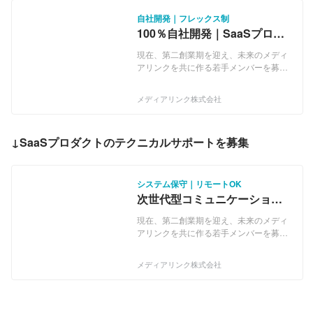
自社開発｜フレックス制
100％自社開発｜SaaSプロダ
クトの開発エンジニアを募集
現在、第二創業期を迎え、未来のメディ
します！
アリンクを共に作る若手メンバーを募集
しています！ 「関わる人の感動と
HAPPY」のため、今まで以上にチャレン
メディアリンク株式会社
ジ、成長し、業界シェアNo.１を目指し
ております。 ●チャット事業 お困りご
とを抱えたお客様からのお問合せに対
↓SaaSプロダクトのテクニカルサポートを募集
し、Botと有人チャットで効率化と高解
決率の両方を実現するクラウド型チャッ
トボットツール【Media Talk】を開発し
提供しています。 AIよりも安く、早く、
システム保守｜リモートOK
手間ゼロで導入でき、面倒な運用も丸投
次世代型コミュニケーション
げできる理想のチャットボットです。 ＜
サービスを支援する、テクニ
サービス＞ クラウド型チャットボットツ
現在、第二創業期を迎え、未来のメディ
カルサポート募集。
ール【Media Talk】 ※特許取得サービス
アリンクを共に作る若手メンバーを募集
●テレフォニー事業 企業向けに『電話
しています！ 「関わる人の感動と
の自動化』を実現するSaaS型テレフォ
HAPPY」のため、今まで以上にチャレン
メディアリンク株式会社
ニーシステム【Mediaシリーズ】を開発
ジ、成長し、業界シェアNo.１を目指し
し、提供しています。 オフィスやコール
ております。 ●チャット事業 お困りご
センターの電話業務を自動化し、企業の
とを抱えたお客様からのお問合せに対
『業務効率化』・『生産性の向上』のサ
し、Botと有人チャットで効率化と高解