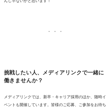
んじゃないかと思います！
ポートをしています。 ＜サービス＞ ・
オフィス向けIP-PBX『MediaOffice』 ・
コールセンター向けIP-
PBX『MediaCalls』 ・自動音声応答シス
テム（IVR）『MediaVoice』 ＜実際導入
されている企業様の声はこちら＞
https://mediaseries.medialink-
ml.co.jp/case/ ＜主要取引先＞ ソフトバ
ンク株式会社、株式会社センチュリー
21・ジャパン、GMOインターネットグ
ループ、日本共済株式会社、雪印メグミ
ルク株式会社、株式会社フルキャストホ
ールディングス、株式会社マネーフォワ
ード、SCSKサービスウェア株式会社、
東京都住宅供給公社、株式会社NTTデー
タ、オリックス銀行株式会社、株式会社
挑戦したい人、メディアリンクで一緒に
スタジオアリス、株式会社テスコムリン
働きませんか？
ク、東京海上アシスタンス株式会社、株
式会社アイリスプラザ、東京大学、花キ
ューピッド株式会社、アニコム損害保険
株式会社、三井不動産株式会社、小田急
メディアリンクでは、新卒・キャリア採用のほか、随時イ
電鉄株式会社（順不同、敬略称） ※一部
の企業様を掲載しています。 大手企業か
ベントも開催しています。皆様のご応募、ご参加をお待ち
ら中小ベンチャーなど、業種業界を問わ
ず多くの企業にご利用いただいておりま