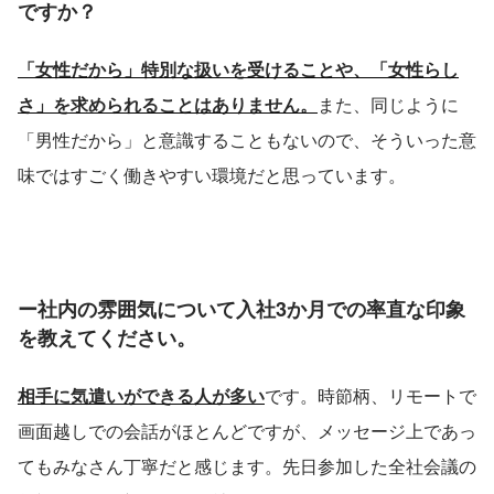
ですか？
げできる理想のチャットボットです。 ＜
サービス＞ クラウド型チャットボットツ
ール【Media Talk】 ※特許取得サービス
「女性だから」特別な扱いを受けることや、「女性らし
●テレフォニー事業 企業向けに『電話
の自動化』を実現するSaaS型テレフォ
さ」を求められることはありません。
また、同じように
ニーシステム【Mediaシリーズ】を開発
し、提供しています。 オフィスやコール
「男性だから」と意識することもないので、そういった意
センターの電話業務を自動化し、企業の
『業務効率化』・『生産性の向上』のサ
味ではすごく働きやすい環境だと思っています。
ポートをしています。 ＜サービス＞ ・
オフィス向けIP-PBX『MediaOffice』 ・
コールセンター向けIP-
PBX『MediaCalls』 ・自動音声応答シス
テム（IVR）『MediaVoice』 ＜実際導入
されている企業様の声はこちら＞
ー社内の雰囲気について入社3か月での率直な印象
https://mediaseries.medialink-
ml.co.jp/case/ ＜主要取引先＞ ソフトバ
を教えてください。
ンク株式会社、株式会社センチュリー
21・ジャパン、GMOインターネットグ
ループ、日本共済株式会社、雪印メグミ
相手に気遣いができる人が多い
です。時節柄、リモートで
ルク株式会社、株式会社フルキャストホ
ールディングス、株式会社マネーフォワ
画面越しでの会話がほとんどですが、メッセージ上であっ
ード、SCSKサービスウェア株式会社、
てもみなさん丁寧だと感じます。先日参加した全社会議の
東京都住宅供給公社、株式会社NTTデー
タ、オリックス銀行株式会社、株式会社