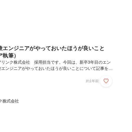
験エンジニアがやっておいたほうが良いこと
ア執筆）
アリンク株式会社 採用担当です。今回は、新卒3年目のエン
験エンジニアがやっておいたほうが良いことについて記事を作
！ぜひご覧ください。この記事で得られるもの簡単な自己紹介
くと良いこと（技術・スキル編）1. タッチタイピング & シ
約1年前
得2. Gitの基本操作の理解3. プログラミングの基礎理解4.
おすすめの学習方法✔ Progate - SQL✔ 書籍: 達人に学ぶ
ターミナル（CLI）操作やっておくと良いこと（行動編）1. イン
ク株式会社
ト...