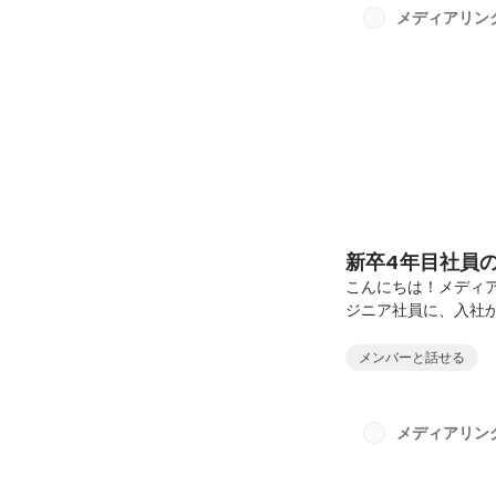
負1. ハンズオン形式
メディアリン
勉強4. Tech系の動画（
新卒4年目社員
こんにちは！メディ
ジニア社員に、入社
自己紹介入社した時
から上流工程そして
メンバーと話せる
たお話▼下流工程か
ってからのお話▼上流
しながらも周りの力
メディアリン
ィアリンクで某大手S