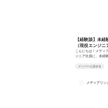
【経験談】未経
（現役エンジニ
こんにちは！メディ
ジニア社員に、未経
成してもらいました
経歴・スキルやってお
メンバーと話せる
ョートカットキー の習
SQLの基本操作と理解
SQL徹底指南書5. 
メディアリン
プットよりもアウトプッ