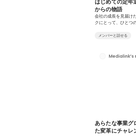
はじめての定年
からの物語
会社の成長を見届けた
クにとって、ひとつ
の定年退職となる社
成長してきましたが
メンバーと話せる
年後も継続して働い
想いから、ささやか
はシンプルです。本
Medialink’s
感謝の言葉。けれど
ま...
あらたな事業グ
た変革にチャレ