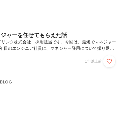
ネジャーを任せてもらえた話
アリンク株式会社 採用担当です。今回は、最短でマネジャー
3年目のエンジニア社員に、マネジャー登用について振り返っ
ご覧ください。はじめまして、メディアリンクのkengoと申
年に新卒でメディアリンクに入社し今年で3年目になり、現在は
1年以上前
/MediaOffice/MediaVocicecloud/DXでんわ）のカスタマサポ
マネジャーをしています。今回の記事では、新卒3年目という
比較的早いタイミングでマネジャーとしてチームのマネジメン
 BLOG
にな...