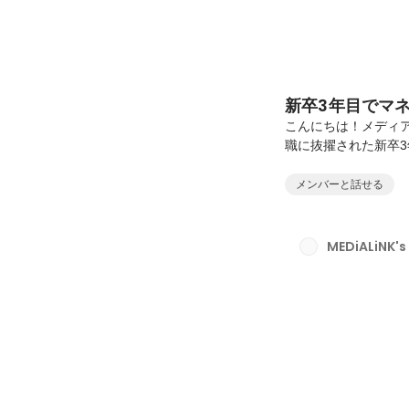
新卒3年目でマ
こんにちは！メディ
職に抜擢された新卒
てもらいました！ぜひ
します。私は2022
メンバーと話せる
自社製品（MediaCalls
ートを行うチームの
世間一般的にみると
MEDiALiNK's
トを任せてもらえるよう