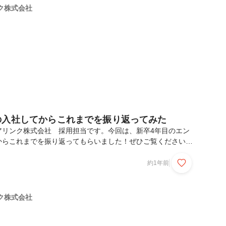
の学習サイトを活用する2. 技術書を読む3. 資格取得に向けた
ク株式会社
YouTubeなど）...
の入社してからこれまでを振り返ってみた
アリンク株式会社 採用担当です。今回は、新卒4年目のエン
からこれまでを振り返ってもらいました！ぜひご覧ください。
はエンジニアではなく、、、営業だったお話エンジニア未経験
PM（プロジェクトマネージャー）まで対応できるようになっ
約1年前
ら上流工程にキャリアアップできたお話▼初の上流工程に携わ
工程に携わってから1年後にPMを任されたお話1人称で対応
にしっかり頼る勇気最後に自己紹介皆さん、初めまして！メデ
ク株式会社
ler企業に常駐しながらインフラエンジニアをしているつ...