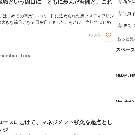
退職という節目に。ともに歩んだ時間と、これ
新卒
社員
“はじめての卒業”。その一日に込められた想いメディアリン
の大きな節目となる日を迎えました。それは、当社ではじめて
成長
(
員が誕生したことです。これまで多くの仲間が入社し、会社は
、「定年」という形を迎えたの今回が初めてのことでした。定
3ヶ月前
もっと見
てもらうことになっていますが、この日を大切にしたいという
ではありますが、社内で挨拶の機会を設けました。当日の流れ
スペー
人からの挨拶、同僚・社長からの花束贈呈、そして社長からの
 member story
、その一つひとつの時間に、これまでの歴史が凝縮されてい
MEDiALiNK
Medialink’
ロースにむけて、マネジメント強化を起点とし
ンジ