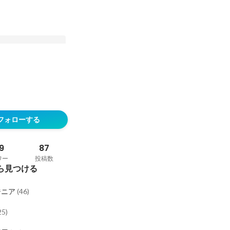
残る組織ではなく、勝
営業とマネジメントを
フォローする
役マネージャーに営業
稿
いてみた。＜社員紹介
9
87
ワー
投稿数
ら見つける
ジニア
(
46
)
25
)