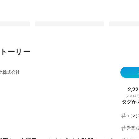
トーリー
ツールに革命を
23年間務めた大手企業からなぜベ
目指すは生き
本が語る「想
ンチャーへ。人事責任者に真相を迫
ち残る組織。
ク株式会社
る。＜社員紹介⑤＞
兼務する、現
固定された投稿
固定された投
の醍醐味を聞
④＞
2,22
フォロ
タグか
エン
営業
(