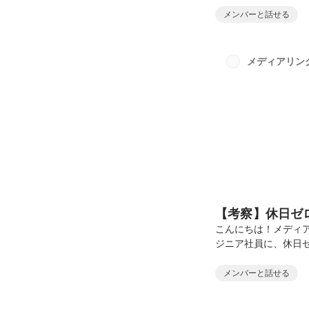
援が目的であること2
メンバーと話せる
ムの特徴 スキルアッ
なぜ内定者育成プロ
るきっかけとなった
メディアリン
ちは「なぜメディアリ
【考察】休日ゼ
こんにちは！メディ
ジニア社員に、休日
してもらいました！
提: 休日も勉強しよ
メンバーと話せる
時間内での学習を最大
2. 疑問は絶対に放置