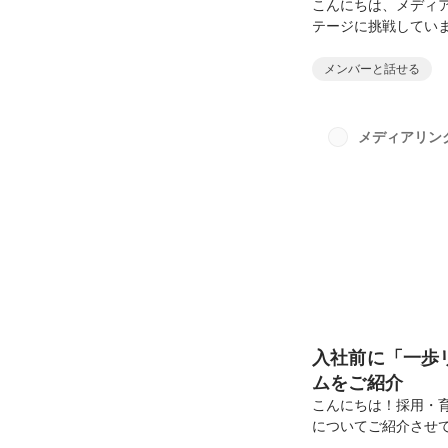
こんにちは、メディ
テージに挑戦してい
り、リクルートマネ
たる伴走型のマネジ
メンバーと話せる
ンジの歴史これまで
い事業に挑戦し、変
長してきました。言
メディアリン
ずはやってみる。そ
こ...
入社前に「一歩
ムをご紹介
こんにちは！採用・
についてご紹介させて
を実施しているのか