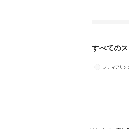
すべてのス
コミュニケーション
起こしたい、代表松
メディアリン
い」とは。
固定された投稿