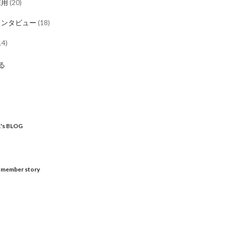
採用
(
20
)
インタビュー
(
18
)
14
)
る
ス
's BLOG
s member story