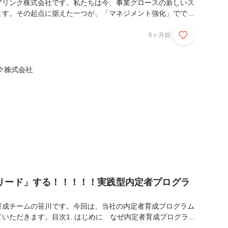
アリンク株式会社です。私たちは今、事業グロースの新しいス
ます。その起点に据えた一つが、「マネジメント強化」でであ
ジメントソリューションズ様のお力添えをうけて、3か月にわ
メント研修を実施しました。メディアリンクの歴史は、チャレ
6ヶ月前
のメディアリンクは、常に挑戦し続けてきた会社でした。新し
化の大きい市場の中で意思決定を重ね、現場が自走しながら成
い換えると、型に当てはめるよりも、失敗してもいいから、ま
ク株式会社
んなカルチャーの中で、事業を伸ばしてきた会社です。だから
リード」する！！！！！実践型内定者プログラ
育成チームの笹川です。今回は、当社の内定者育成プログラム
いただきます。目次1. はじめに なぜ内定者育成プログラム
？ 会社として育成にかける想い 内定者の不安解消・成長支