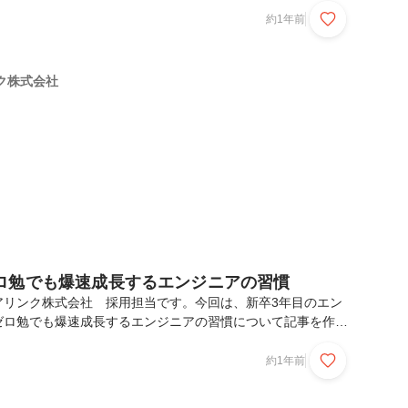
. プログラム概要 期間について 実施について3. プログラ
約1年前
プを軸にした実践型カリキュラム４．内定者の声1. はじめに
グラムを実施しているのか？内定者育成プログラムを立ち上げ
のは、内定者との面談でのやりとりでした。内定承諾後、私た
ク株式会社
ンクを選んでくれたのか」を一人ひとりにヒア...
ロ勉でも爆速成長するエンジニアの習慣
アリンク株式会社 採用担当です。今回は、新卒3年目のエン
ゼロ勉でも爆速成長するエンジニアの習慣について記事を作成
ぜひご覧ください。はじめにこんな方に向けて書きました前
うよエンジニアは技術で飯を食っている心と身体は大切に業務
約1年前
化する1. デキる先輩エンジニアを徹底的に観察 & 模倣する
しない3.「PDDDCA」を心掛ける成長したいなら"終業後"が勝