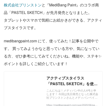
株式会社プリンストン
と『MediBang Paint』のコラボ商
品「PASTEL SKETCH」が先月発売となりました。
タブレットやスマホで気軽にお絵かきができる、アクティ
ブスタイラスです。
medibangpaint.com にて、使ってみた！記事を公開中で
す。 買ってみようかなと思っている方や、気になってい
る方、ぜひ参考にしてみてくださいね。機能や、ステキ✨
ポイントを詳しくご紹介しています！
アクティブスタイラス
「PASTEL SKETCH」を使っ
てみた！ | メディバンペイント
こんにちは！メディバン中の人4号と申
します！ 今回は先日発売となった株式会
(MediBang Paint)
社プリンストンさんとメディバンペイン
トとのコラボ商品、 アクティブスタイラ
ス「PASTEL SKETCH」 の新型ペンを使
https://medibangpaint.com/use/2020/06/paste