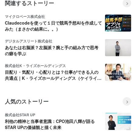
関連するストーリー
マイクロベース株式会社
Claudecodeを使って１日で競馬予想AIを作成して
みた（まさかの結果に。。）
デジタルアスリート株式会社
あなたは右脳派？左脳派？腕と手の組み方で思考
の癖を学ぶ
株式会社K・ライズホールディングス
目配り・気配り・心配りとは？仕事ができる人の
共通点｜K・ライズホールディングス（ケイライ
ズ)
人気のストーリー
株式会社STAR UP
利他の精神と当事者意識：CPO池田八輝が語る
STAR UPの価値観と描く未来