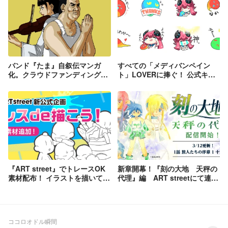
バンド『たま』自叙伝マンガ
すべての「メディバンペイン
化。クラウドファンディングプ
ト」LOVERに捧ぐ！ 公式キャ
ロジェクト進行中!!
ラ・メディーちゃんのLINEスタ
ンプ配信中！
『ART street』でトレースOK
新章開幕！『刻の大地 天秤の
素材配布！ イラストを描いてみ
代理』編 ART streetにて連載
よう！
開始
ココロオドル瞬間