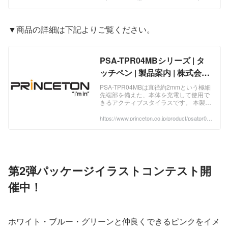
l-sketch001/
ってみましたよ！✏️ 早速こちらが... 新型
「PASTEL SKETCH」✨ 鉛筆のようなフ
ォルムとパステルカラーがめちゃめちゃ
可愛いです😍 ...
▼商品の詳細は下記よりご覧ください。
PSA-TPR04MBシリーズ | タ
ッチペン | 製品案内 | 株式会社
プリンストン
PSA-TPR04MBは直径約2mmという極細
先端部を備えた、本体を充電して使用で
きるアクティブスタイラスです。 本製品
が自ら静電気を発生しているので、わず
かな筆圧で反応します。 鉛筆と同じ6角
https://www.princeton.co.jp/product/psatpr04
mb.html
形の形状をしているのでより手によりフ
ィットし、アナログ感覚で描画が可能で
す。 ペン先端部は直径約2mmと極細形
状なので、手元が見やすく、紙にペンで
書くような自然な感覚です。 ...
第2弾パッケージイラストコンテスト開
催中！
ホワイト・ブルー・グリーンと仲良くできるピンクをイメ