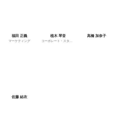
福田 正義
植木 琴音
高橋 加奈子
マーケティング
コーポレート・スタッフ
佐藤 結衣