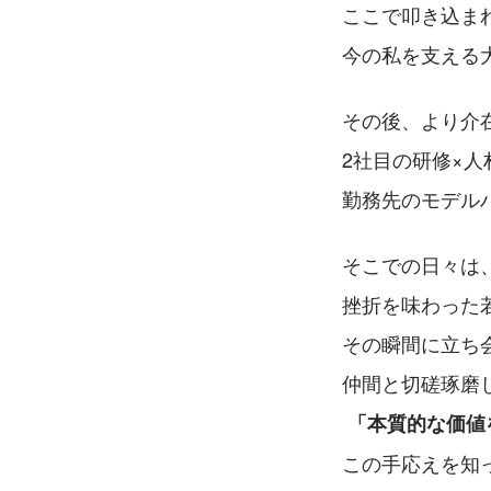
ここで叩き込ま
今の私を支える
その後、より介
2社目の研修×
勤務先のモデル
そこでの日々は
挫折を味わった
その瞬間に立ち
仲間と切磋琢磨
「本質的な価値
この手応えを知