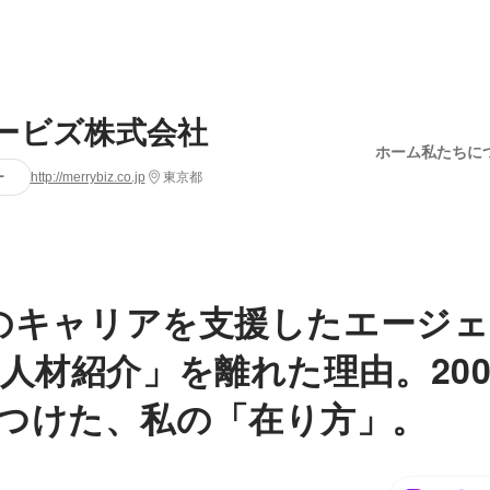
ービズ株式会社
ホーム
私たちに
ー
http://merrybiz.co.jp
東京都
0人のキャリアを支援したエージ
「人材紹介」を離れた理由。20
つけた、私の「在り方」。