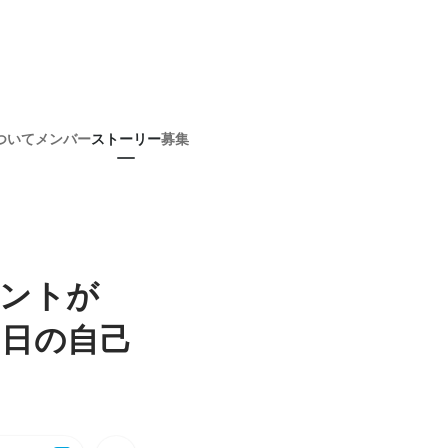
ついて
メンバー
ストーリー
募集
ェントが
0日の自己