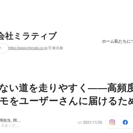
会社ミラティブ
ホーム
私たちに
ー
https://www.mirrativ.co.jp
東京都
ない道を走りやすく――高頻
モをユーザーさんに届けるた
ミラティブ採用担当, 岡田 裕次郎
on
2021/11/26
コーポレート・スタッフ, 執行役員 ミラティブ事業本部長