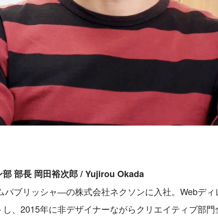
部長 岡田裕次郎 / Yujirou Okada
ームパブリッシャ―の株式会社ネクソンに入社。Webデ
トし、2015年に非デザイナーながらクリエイティブ部門