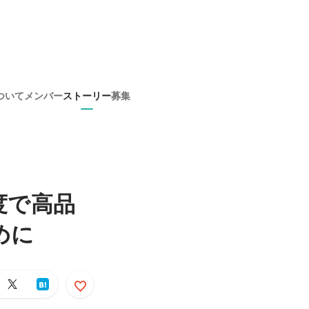
ついて
メンバー
ストーリー
募集
度で高品
めに