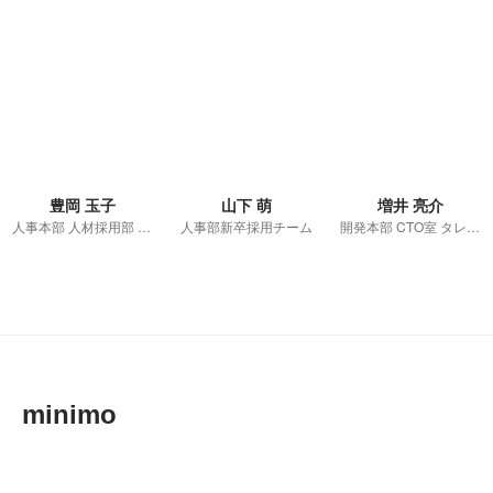
豊岡 玉子
山下 萌
増井 亮介
人事本部 人材採用部 新卒採用グループ
人事部新卒採用チーム
開発本部 CTO室 タレントアクセラレーショングループ
minimo