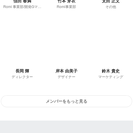
信田 春満
竹本 芽衣
太田 正文
Romi 事業部/開発Gマネージャー
Romi事業部
その他
長岡 輝
岸本 由美子
鈴木 貴史
ディレクター
デザイナー
マーケティング
メンバーをもっと見る