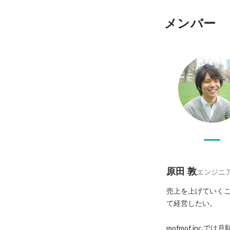
メンバー
原田 敦
エンジニ
売上を上げていく
て経営したい。

mofmof inc.では