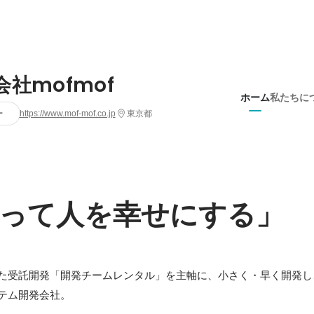
会社mofmof
ホーム
私たちに
ー
https://www.mof-mof.co.jp
東京都
って人を幸せにする」
た受託開発「開発チームレンタル」を主軸に、小さく・早く開発し
テム開発会社。
