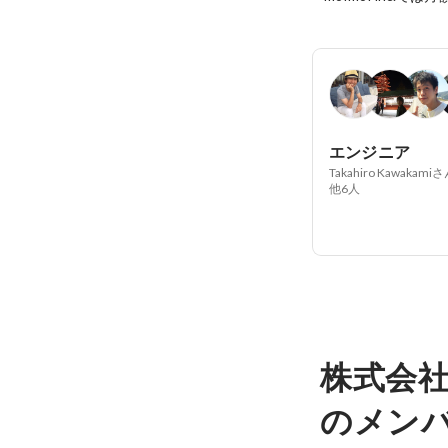
エンジニア
Takahiro Kawakami
他6人
株式会社
のメン