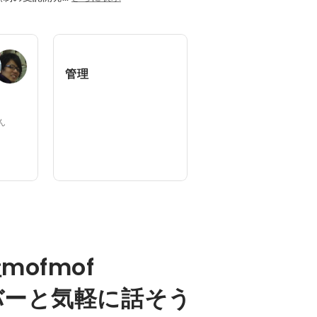
管理
さん
mofmof
バーと気軽に話そう