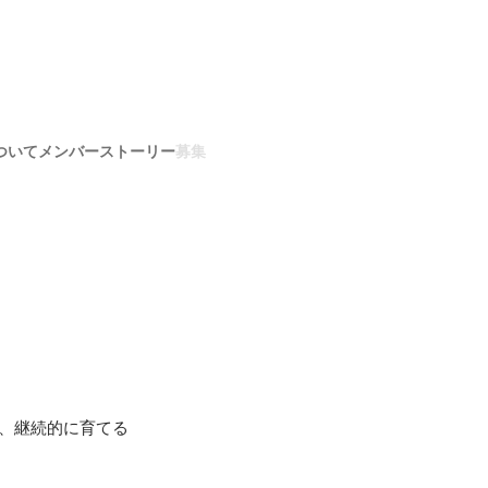
ついて
メンバー
ストーリー
募集
、継続的に育てる