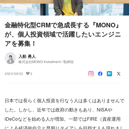
金融特化型CRMで急成長する『MONO』
が、個人投資領域で活躍したいエンジニ
アを募集！
入舩 勇人
株式会社MONO Investment / 取締役
2021/10/12
3
日本では長らく個人投資を行なう人は多くはありませんで
した。しかし、近年では政府の動きもあり、NISAや
iDeCoなどを始める人が増加。一部ではFIRE（資産運用
による経済的自立と早期リタイア）を目指す人も現れまし