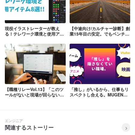
現役イラストレーターが教え
【中途向け/カルチャー診断】創
る！テレワーク環境と使用アイ
業15年目の安定。でもベンチャ
テム8選！
ー企業。私たちが今、本当に求
めている人のスタンスとは？
【職種リレーVol.13】「このツ
「推し」がいるから、仕事もリ
ールがないと現場が回らない」
スペクトし合える。MUGENUP
──アニメ・ゲーム業界のイン
に根付く「偏愛肯定」のカルチ
フラを創るMUGENUPの営業職
ャー
が、泥臭くも顧客に支持される
理由
エンジニア
関連するストーリー