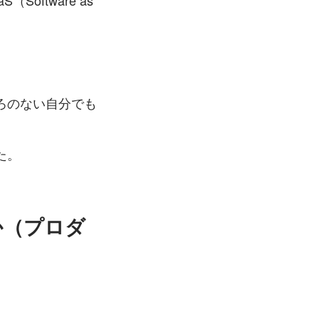
tware as 
。
ろのない自分でも
た。
か（プロダ