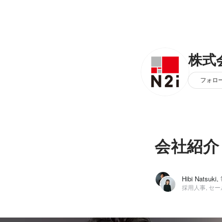
株式会
フォロ
会社紹介
Hibi Natsuk
採用人事, セ