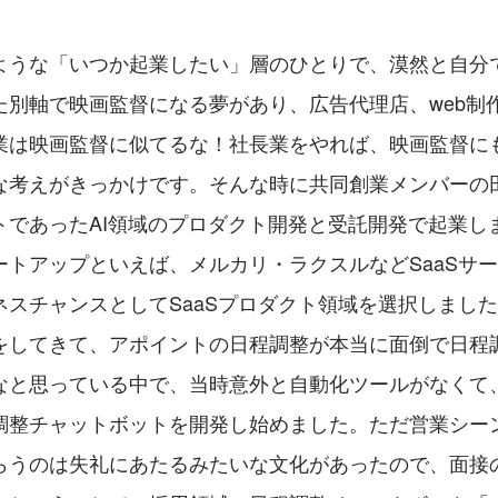
ような「いつか起業したい」層のひとりで、漠然と自分
た別軸で映画監督になる夢があり、広告代理店、web制
業は映画監督に似てるな！社長業をやれば、映画監督に
な考えがきっかけです。そんな時に共同創業メンバーの
トであったAI領域のプロダクト開発と受託開発で起業し
ートアップといえば、メルカリ・ラクスルなどSaaSサ
ネスチャンスとしてSaaSプロダクト領域を選択しまし
をしてきて、アポイントの日程調整が本当に面倒で日程
なと思っている中で、当時意外と自動化ツールがなくて
調整チャットボットを開発し始めました。ただ営業シーン
らうのは失礼にあたるみたいな文化があったので、面接