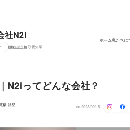
社N2i
ホーム
私たちに
ー
https://n2i.jp
愛知県
｜N2iってどんな会社？
i, 篭橋 裕紀
on
2023/09/15
ールス