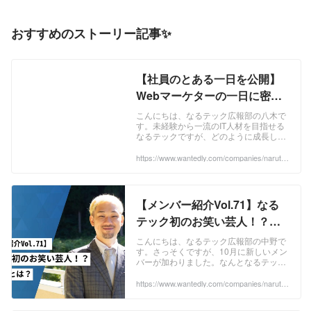
高齢者、障害者の方々の生活支援を行い
管場所や管理に手間がかかります。 そこ
ます。具体的には、学校教育支援や地域
で日報と月報をまとめられるWebアプリ
おすすめのストーリー記事✨
児童向けの教育プログラム、高齢者向け
を考案しました。 日報から抜き出したテ
の福祉サービス、健康サービスなどが含
キストを月報の日誌欄に自動でコピー
まれます。 ・生活領域 地域の人々の生
し、今までデータをPDF化してメールで
活品質向上に直接寄与する、情報技術や
送付していたのをアプリ内で送付から承
【社員のとある一日を公開】
地域インフラを活用したサービスを提供
認まで可能になっています。 未経験から
Webマーケターの一日に密
します。具体的には、複合拠点の整備、
採用されてすぐに自社開発に関われるの
着！ | マーケターインタビュー
除雪の課題解決、地域交通課題の解決、
は中々ない経験で、自分たちで意見を出
こんにちは、なるテック広報部の八木で
通信事業への参入によるインターネット
し合って1から作り上げたアプリが動く
す。未経験から一流のIT人材を目指せる
インフラの整備などが含まれます。 ・産
なるテックですが、どのように成長し、
のはとても画期的です。 身につくスキル
どのような仕事をしているのかイメージ
業領域 東成瀬村の資源を活用した産業の
は以下の通りです。 Java(Spring)やSQL
しにくい方が多いのではないのでしょう
https://www.wantedly.com/companies/narutec
創出や地域経済の持続的な発展に寄与す
を始めとしたバックエンドスキル。
h/post_articles/932757
か。そこで、...
る。また中小企業や他自治体に対して自
HTML/CSS/JavaScriptを利用したフロン
社の強みを活かしたサービスを提供しま
トエンドスキル。 自社開発で設計からリ
す。具体的には、新たな観光コンテンツ
リース・保守運用まで携わる事もできま
【メンバー紹介Vol.71】なる
の造成や既存の観光資源のリブランディ
す。そのため、上流工程のスキルまで身
テック初のお笑い芸人！？今
ング、採用支援やDX研修などが含まれま
につけることができます。 興味のある方
す。 興味のある方はカジュアル面談も行
後の活動とは？ | インタビュー
はカジュアル面談も行っていますので、
こんにちは、なるテック広報部の中野で
っていますので、一度話を聞きに行きた
一度話を聞きに行きたいボタンを押して
す。さっそくですが、10月に新しいメン
いボタンを押してみてください♪
みてください♪
バーが加わりました。なんとなるテック
初のお笑い芸人さんです。コンビ名は
『こゝろ』で、現在も変わらずテレビや
https://www.wantedly.com/companies/narutec
h/post_articles/930403
イベント、Yo...