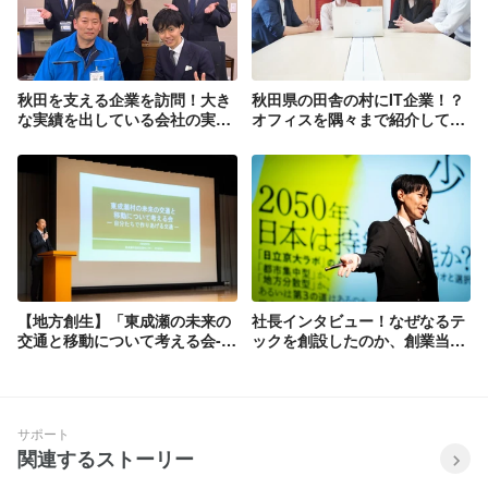
秋田を支える企業を訪問！大き
秋田県の田舎の村にIT企業！？
な実績を出している会社の実態
オフィスを隅々まで紹介してみ
に迫る
ました♪
【地方創生】「東成瀬の未来の
社長インタビュー！なぜなるテ
交通と移動について考える会-自
ックを創設したのか、創業当時
分たちで作りあげる交通-」を運
の話を聞いてみた！
営しました！
サポート
関連するストーリー