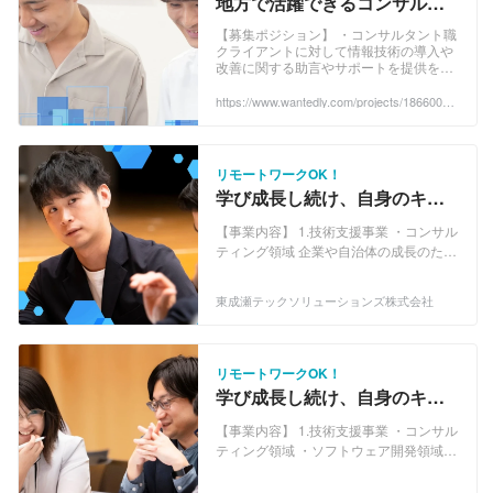
地方で活躍できるコンサルタ
ントに！ - 東成瀬テックソリュ
【募集ポジション】 ・コンサルタント職
クライアントに対して情報技術の導入や
ーションズ株式会社のコンサ
改善に関する助言やサポートを提供を行
ルティングの採用 - Wantedly
うITコンサルタントを募集...
https://www.wantedly.com/projects/1866003?
post_id=933619&post_location=in_content
リモートワークOK！
学び成長し続け、自身のキャ
リアアップに繋げませんか？
【事業内容】 1.技術支援事業 ・コンサル
経験0からマーケター！
ティング領域 企業や自治体の成長のため
の戦略的なアドバイスと実行支援を行い
ます。AI、IoT、ブロックチェーン、クラ
東成瀬テックソリューションズ株式会社
ウドコンピューティングといった先端テ
クノロジーも活用し、クライアントの課
題解決やビジネス創出を可能にします。
また、セキュリティやプライバシーとい
リモートワークOK！
ったリスク対策についてもアドバイス
学び成長し続け、自身のキャ
し、安心してテクノロジーを導入・活用
リアUPに繋げませんか？経験
できる環境を作り出します。 ・ソフトウ
【事業内容】 1.技術支援事業 ・コンサル
ゼロからSEに！
ェア開発領域 顧客のニーズやビジネス要
ティング領域 ・ソフトウェア開発領域
件を深く理解し、それを形にするための
・デジタルマーケティング領域 ・プロフ
ソフトウェアを開発します。モバイルア
ェッショナル領域 2.スマートビレッジ事