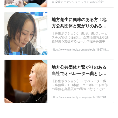
東成瀬テックソリューションズ株式会社
プリケーション、クラウドベースの企業
業 ・生産加工領域 ・教育福祉領域 ・生
向けシステム、AIを活用したデータ解析
活領域 ・産業領域 【システムエンジニ
ツールなど、最新の開発技術と手法を用
アの仕事内容】 クライアントの経営課題
いて顧客に最適なソリューションを提供
の解決となるシステムの受託開発や、シ
地方創生に興味のある方！地
します。 ・デジタルマーケティング領域
ステム開発の支援（リモートでのシステ
方公共団体と繋がりのある当
クライアントの商品やサービスに対する
ムエンジニアリングサービス）を行いま
社で働きませんか？ - 東成瀬テ
最適なマーケティング戦略を立案し、そ
す。 地方創生業務の1つとして、秋田県
【募集ポジション】 BtoB、BtoCサービ
の実行をサポートします。SEO、SEM、
の中学生高校生向けにプログラミング授
スをお客様に提案し、企業価値向上や課
ックソリューションズ株式会
題解決を支援するセールス職を募集中で
SNSマーケティング、コンテンツマーケ
業を行うなど、弊社の強みをかけあわせ
社のセールス・事業開発の採
す！ 主な業務は見込み...
ティングなど、多様な手法を駆使して、
た活動も行っています。 地方創生事業に
https://www.wantedly.com/projects/1867487?
用 - Wantedly
顧客のブランド認知度向上、顧客獲得、
携わりたい方や、未経験からIT技術を身
post_id=933619&post_location=in_content
売上向上を目指します。 ・プロフェッシ
に着けたい方は、秋田県東成瀬村から日
ョナル領域 各種プロジェクトを成功に導
本を盛り上げませんか？ エンジニア専門
くための東成瀬村の多様な専門家を組織
研修で分からないことは気軽に聞ける環
地方公共団体と繋がりのある
化。プロジェクトマネージャーやエンジ
境なので、未経験スタートでも大丈夫で
当社でオペレーター職として
ニア、マーケターまで、それぞれの分野
す！ 多様な前職経験のメンバーが協力し
働きませんか？ - 東成瀬テック
での深い専門知識と経験を持つプロフェ
ながら、村役場のDXから新規SaaSサー
【募集ポジション】 ・オペレーター職
ッショナルがプロジェクトのあらゆるフ
ビス開発までさまざまな課題解決を提供
（事務職） HR本部、コーポレート本部
ソリューションズ株式会社の
の業務を高品質かつ迅速に行うことに責
ェーズで支援します。 2.スマートビレッ
しております。 【事業例】 〈日報管理
コーポレート系の採用 -
任を持つオペレーター職を募集...
ジ事業 ・生産加工領域 東成瀬村の自然
システム開発〉 日報管理システム開発
https://www.wantedly.com/projects/1867485?
Wantedly
資源を活用した商品開発・生産に関する
は、日報アプリの開発・保守・運用で
post_id=933619&post_location=in_content
活動を行います。具体的には、農作物の
す。 なるテックでは毎日就業後に提出す
栽培、畜産業、林業、そしてそれらを活
る日報と毎月役場に提出する月報があり
用した加工食品や製品の開発などが含ま
ます。 それぞれ別のアプリで行っている
れます。 ・教育福祉領域 地域の児童や
うえ、役場の保管も紙で行っており、保