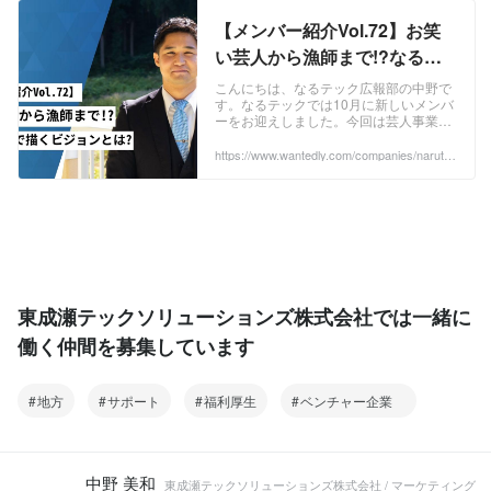
【メンバー紹介Vol.72】お笑
い芸人から漁師まで!?なるテ
ックで描くビジョンとは？ | な
こんにちは、なるテック広報部の中野で
す。なるテックでは10月に新しいメンバ
るテック メンバー紹介
ーをお迎えしました。今回は芸人事業に
携わることになった、お笑い芸人「こゝ
ろ」の横荒木蟹男（よこあらきかにお）
https://www.wantedly.com/companies/narutec
h/post_articles/932231
さんにインタ...
東成瀬テックソリューションズ株式会社では一緒に
働く仲間を募集しています
地方
サポート
福利厚生
ベンチャー企業
中野 美和
東成瀬テックソリューションズ株式会社 / マーケティング