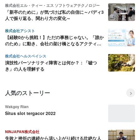
株式会社エル・ティー・エス ソフトウェアテクノロジー
「新卒のために」が気づけば私の自信に～バディ3
人で振り返る、関わり方の変化～
株式会社アシスト
【経験0から挑戦！】ただの事務じゃない。「誰か
のため」に動き、会社の架け橋となるアクティブ
な【営業アシスタント】募集！
株式会社ヘルスベイシス
演技性パーソナリティ障害とは何か？：「嘘つ
き」の人を理解する
人気のストーリー
Wakgoy Rian
Situs slot tergacor 2022
NINJAPAN株式会社
失敗と挫折の連続から這い上がり続ける壮絶な人