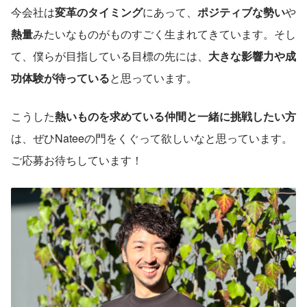
今会社は
変革のタイミング
にあって、
ポジティブな勢い
や
熱量
みたいなものがものすごく生まれてきています。そし
て、僕らが目指している目標の先には、
大きな影響力や成
功体験が待っている
と思っています。
こうした
熱いものを求めている仲間と一緒に挑戦したい方
は、ぜひNateeの門をくぐって欲しいなと思っています。
ご応募お待ちしています！