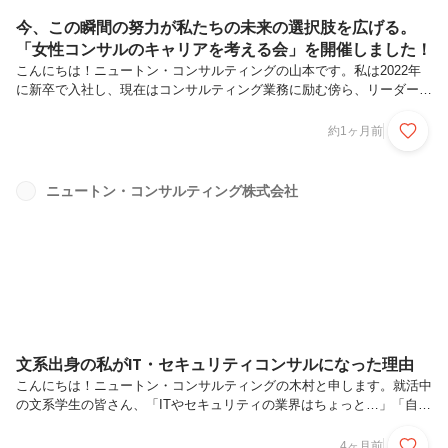
今、この瞬間の努力が私たちの未来の選択肢を広げる。
「女性コンサルのキャリアを考える会」を開催しました！
こんにちは！ニュートン・コンサルティングの山本です。私は2022年
に新卒で入社し、現在はコンサルティング業務に励む傍ら、リーダーと
してチームマネジメントにも携わっています。社会人としての経験を積
み重ねる中で、最近は「女性コンサルタントとして、いかにキャリアと
約1ヶ月前
ライフプランを両立させていくべきか」という問いに向き合うようにな
りました。これは当社に限らず、出産や育児、そしてさらなるキャリア
アップを志す全ての女性にとって、避けては通れない大切な課題ではな
ニュートン・コンサルティング株式会社
いでしょうか。現在、当社に在籍する女性コンサルタントの多くが20
代です。今後のキャリアとライフプランを具体的に描く場として、先
日、人事主催のイベ...
文系出身の私がIT・セキュリティコンサルになった理由
こんにちは！ニュートン・コンサルティングの木村と申します。就活中
の文系学生の皆さん、「ITやセキュリティの業界はちょっと…」「自分
の専攻に関連していない分野で働くのは難しそう」と可能性を狭めてし
まっていませんか？IT・セキュリティというと、「専門的に学んできた
4ヶ月前