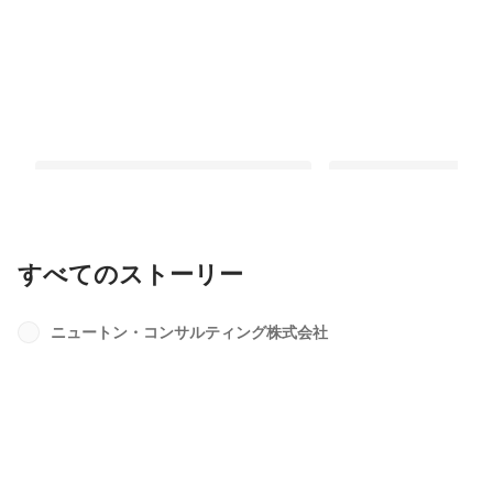
すべてのストーリー
今、この瞬間の努力が私たちの未来の
文系出身の私がIT・セ
選択肢を広げる。「女性コンサルのキ
サルになった理由
ニュートン・コンサルティング株式会社
ャリアを考える会」を開催しました！
最新順で表示
最新順で表示