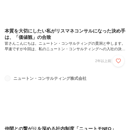
本質を大切にしたい私がリスマネコンサルになった決め手
は、「価値観」の合致
皆さんこんにちは。ニュートン・コンサルティングの貫洞と申します。
早速ですが今回は、私のニュートン・コンサルティングへの入社の決め
手をお伝えさせていただきます。それはズバリ、「会社の事業や価値観
が、私の価値観と合致したため」です。本記事では入社の決め手につい
2年以上前
てお伝えすることで、皆様の就活での会社選びの一助となり、加えてニ
ュートン・コンサルティングの魅力をお伝えすることができれば幸いで
す！まずは私が学生時代どのような人物であったか、またどのような考
ニュートン・コンサルティング株式会社
えを持っていたかをお伝えします。学生時代の私高校時代から将来は平
和への貢献や紛争解決、人々の生活をより良くする職業に就きたいと考
えていた私は、大学...
仲間との繋がりを深める社内制度「ニュートモNEO」