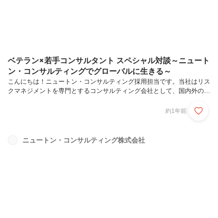
格に沿って就活の軸を設定...
ベテラン×若手コンサルタント スペシャル対談～ニュート
ン・コンサルティングでグローバルに生きる～
こんにちは！ニュートン・コンサルティング採用担当です。当社はリス
クマネジメントを専門とするコンサルティング会社として、国内外のさ
まざまなお客様をご支援しています。また、若手コンサルタントも早い
段階から現場の最前線に立ち、経験豊富な先輩たちの姿を間近で見なが
約1年前
ら成長することができます。今回は、グローバルな経歴を活かしながら
海外案件で活躍するベテラン×若手コンサルタントが対談を実施。ニュ
ートンに入社した決め手や、お互いの仕事ぶりを見て思うこと、そして
ニュートン・コンサルティング株式会社
今後の夢などについて語り合いました。今回対談したのはこの二人！◆
久野 陽一郎／エグゼクティブコンサルタント（写真左）2008年、中途
入社。東京都出...