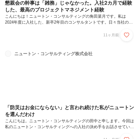
懇親会の幹事は「雑務」じゃなかった。入社2カ月で経験
した、最高のプロジェクトマネジメント経験
こんにちは！ニュートン・コンサルティングの角田菜月です。私は
2024年度に入社した、新卒2年目のコンサルタントです。日々当社のミ
ッションである「お客様の役に立つ」を目標にERM、BCP、サステナ
ビリティの分野でご支援をさせていただいています。本記事では、私が
11ヶ月前
新卒2カ月で経験したニュートンの社内イベントでの幹事業務について
ご紹介します。この記事を通して次のようなことをお伝えできたらと思
います。ニュートンの社風に触れて、「イベントの幹事」への印象が良
ニュートン・コンサルティング株式会社
い意味で変わったこと懇親会の幹事で得た学びが、現在のコンサル業務
にも生きていること新入社員が任される「幹事」という大役ニュート
ン・コンサルティン...
「防災はお金にならない」と言われ続けた私がニュートン
を選んだわけ
こんにちは。ニュートン・コンサルティングの田中と申します。今回は
私のニュートン・コンサルティングへの入社の決め手をお話させていた
だきます。この記事は、以下にあてはまる方にぜひ読んでいただきたい
と思います。防災、環境問題や国際協力などの社会課題に興味がある就