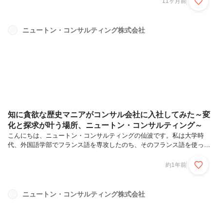
11ヶ月前
職後にも社会課題に関わりたいが、どう仕事に繋がるかイメージがつか
ない「防災」を軸に活動した大学生時代地震や火山について学ぶべく東
北大学へ進学私が災害に興味を持つようになったきっかけは、東日本大
ニュートン・コンサルティング株式会社
震災です。私は震災当時、茨城県に住んでいました。実家に大きな被害
はなく、生活もすぐに元に戻りましたが、自分が住む隣の県の街並みが
丸ごと失われている...
知に貪欲な歴史マニアがコンサル会社に入社してみた～変
化と探求が叶う場所、ニュートン・コンサルティング～
こんにちは、ニュートン・コンサルティングの仙波です。私は大学時
代、外国語学部でフランス語を専攻したのち、そのフランス語を使っ
て、大学院でより深い興味の対象であったフランス植民地の歴史につい
て研究していました。就活では「このようなキャリアを歩みたい」と緻
約1年前
密に計画するのではなく、ただただ自分の性格・好みに正直になって会
社や業界を選びました。その結果ニュートン・コンサルティングという
就職先を選んだことは、結果的に間違っていなかったと思っています。
ニュートン・コンサルティング株式会社
今回は、新卒2年目になった私が就活当時を振り返り、なぜニュート
ン・コンサルティングに入社したのかまとめたいと思います。好みと性