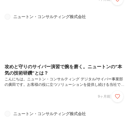
人しか受け付けない」というイメージを持っているかもしれません。た
だ、私はむしろ文系学生だからこその強みもあると感じています。今回
は私自身の経験を踏まえ、文系学生がIT・セキュリティ分野のコンサル
ニュートン・コンサルティング株式会社
タントとして働く理由や現在についてお伝えできればと思います。私が
IT・セキュリティのコンサルを選んだ理由私は大学では商学部に在籍
し、特にマー...
攻めと守りのサイバー演習で腕を磨く。ニュートンの“本
気の技術研鑽”とは？
こんにちは。ニュートン・コンサルティング デジタル/サイバー事業部
の廣田です。お客様の役に立つソリューションを提供し続ける当社で
は、社員のコンサルティング能力を向上させるためのユニークな取り組
みがあります。その一つが、毎年実施している「レッドチーム演習」で
9ヶ月前
す。今回はその刺激的な演習の様子を、企画設計や当日の運営に携わっ
た立場からご紹介します。この記事を通して、ニュートンで技術研鑽が
活発に行われている雰囲気や、成長できる環境について少しでも知って
ニュートン・コンサルティング株式会社
いただけると嬉しいです。レッドチーム演習とは？実践的なサイバー防
災演習「レッドチーム演習」とは、企業のセキュリティを強化する手法
の一つです。「レッ...