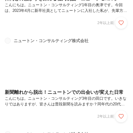
こんにちは。ニュートン・コンサルティング1年目の奥津です。今回
は、2023年4月に新卒社員としてニュートンに入社した私が、先輩方と
のコミュニケーションをとる上でお世話になっている、「ニュートモ
NEO」という制度についてご紹介します。ニュートモNEOとはニュー
2年以上前
トンでは、在宅勤務がとても浸透しています。そんな普段はあまり対面
で会う機会の少ない社内の結束を強化するために、「ニュートモ
NEO」が存在します。では、一体「ニュートモNEO」とはどんな内容
ニュートン・コンサルティング株式会社
の制度なのでしょうか。この制度は、社員なら誰でも年に12回まで社
内の仲間とランチやディナーに行く際に利用できる制度で、同僚や先輩
方との交流促進を目的...
新聞離れから脱出！ニュートンでの出会いが変えた日常
こんにちは。ニュートン・コンサルティング3年目の田口です。いきな
りではありますが、皆さんは普段新聞を読みますか？同年代の20代の
方々は特に活字離れが多いと言われております。2022年11月に新聞通
信調査会が発表した「メディアに関する世論調査」によると、新聞を毎
2年以上前
日読む人の割合は年々減少傾向で4割程度、20代ではわずか5％だそう
です。例に漏れず、私も学生時代は月に数回気になったニュースだけを
読む程度でした。しかし、ニュートンでは全社員に日経新聞の購読アカ