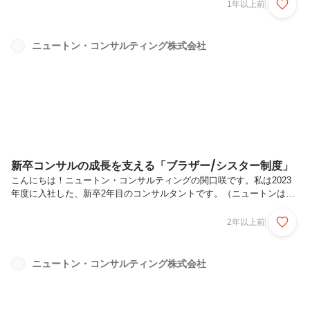
営の取り組みに力を入れている当社では、昨年11月末～12月初めにか
1年以上前
けて、心も体もほっこりと温かくなるような社内イベントが行われまし
たので、今回の投稿でシェアしたいと思います。気軽に、楽しく食生活
を見直そう今回行われたイベントは、健康的な食事を意識するきっかけ
ニュートン・コンサルティング株式会社
作りを目的とした「ヘルシーライフラボ週間」です。健康な体づくりを
支えるのは、日々の食事です。ただ、一人暮らしの社員などからは特
に、「栄養バランス...
新卒コンサルの成長を支える「ブラザー/シスター制度」
こんにちは！ニュートン・コンサルティングの関口咲です。私は2023
年度に入社した、新卒2年目のコンサルタントです。（ニュートンは決
算期が12月なので、1月から既に2年目と呼ばれます。）新卒にとって
社会人になるというのは、とても緊張するものです。特にリスクマネジ
2年以上前
メントコンサルタントという専門知識や経験を必要とする難易度の高い
業務を行うとなると不安を感じる方も多いと思います。実際、私も入社
前は入社後の自分の姿を思い描くことができず漠然とした不安を感じて
ニュートン・コンサルティング株式会社
おりました。しかし、ニュートンでは配属直後から多種多様なプロジェ
クトに関わり、先輩の姿を横で見ながら成長できる環境が整っていま
す。それを可能に...