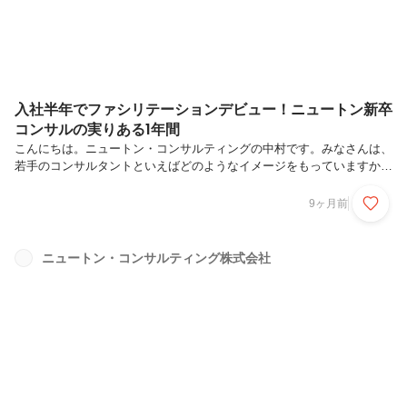
入社半年でファシリテーションデビュー！ニュートン新卒
コンサルの実りある1年間
こんにちは。ニュートン・コンサルティングの中村です。みなさんは、
若手のコンサルタントといえばどのようなイメージをもっていますか？
「独り立ちまでに時間がかかりそう」と思う方も多いのではないでしょ
うか。若手が多く活躍するニュートン・コンサルティングでは、2カ月
9ヶ月前
間の社内研修を受けた上で、先輩のサポートのもと、入社1年目からコ
ンサルティング現場に関わることができます。今回は新卒2年目の私が
1年目を振り返りながら、印象に残っている新人研修や、初めて体験し
ニュートン・コンサルティング株式会社
たファシリテーション経験についてお話ししたいと思います。私がニュ
ートンに入社した理由私はもともと、聞き手として相手の話にじっくり
と耳を傾けることが...