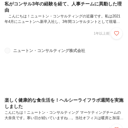
私がコンサル3年の経験を経て、人事チームに異動した理
由
こんにちは！ニュートン・コンサルティングの近藤です。私は2021
年4月にニュートンへ新卒入社し、3年間コンサルタントとして現場で
経験を積んだ後、2024年4月に管理チーム（人事担当）へ異動しまし
た。現在は新卒採用担当として、主に会社説明会や一次面接等の業務を
1年以上前
行っています。 本記事では、コンサルタント職から人事に移動した私
の経験から、ニュートンで実現する多様なキャリアについてお話いたし
ます。私のこれまで：コンサルとしての3年間 2021年4月にコンサル
ニュートン・コンサルティング株式会社
タント職として新卒入社した私は、BCPやERMのサービスを中心に提
供するチームに配属されました。BCPとは事業継続計画のことで、有
事の際に...
楽しく健康的な食生活を！ヘルシーライフラボ週間を実施
しました
こんにちは！ニュートン・コンサルティング マーケティングチームの
大奈良です。寒い日が続いていますね…。当社オフィスは暖房と加湿器
の二刀流で、あたたかく＆乾燥を防ぎながら新年を迎えました。健康経