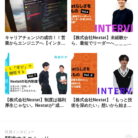
キャリアチェンジの成功！！営
【株式会社Nextat】未経験か
業からエンジニアへ【インタビ
ら、最短でリーダーへ＿＿＿
ュー＃13】
Nextatで見つけた“自分の勝ち
筋”
【株式会社Nextat】制度は福利
【株式会社Nextat】「もっと技
厚生じゃない。Nextatが“成長
術を深めたい」想いから始まっ
できる環境”をつくる理由
たNextatでの成長
社員インタビュー