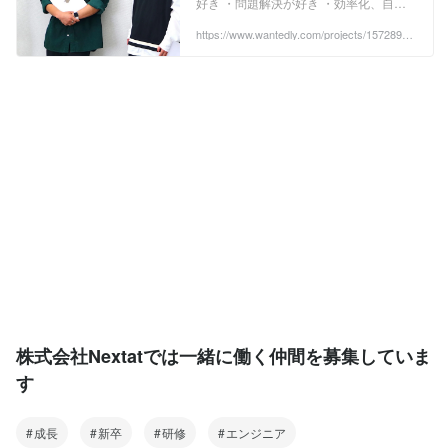
好き ・問題解決が好き ・効率化、自動
Wantedly
化が好き ・新しい技術を...
https://www.wantedly.com/projects/1572892?
post_id=1068107&post_location=in_content
株式会社Nextatでは一緒に働く仲間を募集していま
す
成長
新卒
研修
エンジニア