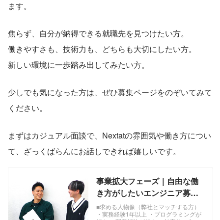
ます。
焦らず、自分が納得できる就職先を見つけたい方。
働きやすさも、技術力も、どちらも大切にしたい方。
新しい環境に一歩踏み出してみたい方。
少しでも気になった方は、ぜひ募集ページをのぞいてみて
ください。
まずはカジュアル面談で、Nextatの雰囲気や働き方につい
て、ざっくばらんにお話しできれば嬉しいです。
事業拡大フェーズ｜自由な働
き方がしたいエンジニア募
集！！ - 株式会社Nextatの
■求める人物像（弊社とマッチする方）
・実務経験1年以上 ・プログラミングが
Webエンジニアの採用 -