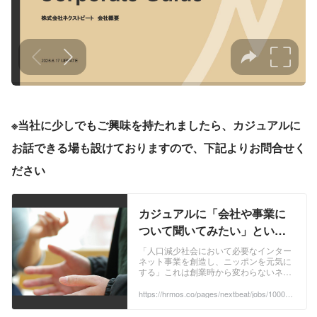
※当社に少しでもご興味を持たれましたら、カジュアルに
お話できる場も設けておりますので、下記よりお問合せく
ださい
カジュアルに「会社や事業に
ついて聞いてみたい」という
皆様へ | 株式会社ネクストビー
「人口減少社会において必要なインター
ネット事業を創造し、ニッポンを元気に
ト
する」これは創業時から変わらないネク
ストビートの理念です。 人口減少、高齢
化、過疎化など、日本の課題を前に、取
https://hrmos.co/pages/nextbeat/jobs/100000
2?_ga=2.179807457.472499117.1670220948
り組むべきことはたくさんあり、そんな
-1738834274.1665457361
難題を乗り越えた先にこそ、世界に示せ