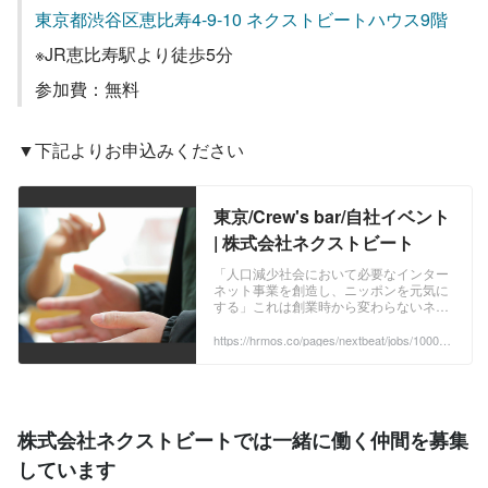
東京都渋谷区恵比寿4-9-10 ネクストビートハウス9階
※JR恵比寿駅より徒歩5分
参加費：無料
▼下記よりお申込みください
東京/Crew's bar/自社イベント
| 株式会社ネクストビート
「人口減少社会において必要なインター
ネット事業を創造し、ニッポンを元気に
する」これは創業時から変わらないネク
ストビートの理念です。 人口減少、高齢
化、過疎化など、日本の課題を前に、取
https://hrmos.co/pages/nextbeat/jobs/100000
0?_ga=2.179807457.472499117.1670220948
り組むべきことはたくさんあり、そんな
-1738834274.1665457361
難題を乗り越えた先にこそ、世界に示せ
る未来があるはずだと考えています。 ...
株式会社ネクストビートでは一緒に働く仲間を募集
しています