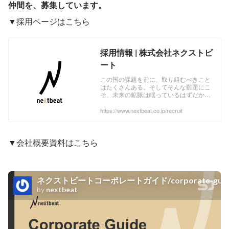
仲間を、募集しています。
▼採用ページはこちら
採用情報 | 株式会社ネクストビ
ート
この国の課題を前に、取り組むべきこと
はたくさんある。そしてそんな難題にこ
そ、未来の鉱脈は眠っているはずだか
ら。 nextbeatは、テクノロジーと推進
力、そして熱いベンチャーマインドで、
https://www.nextbeat.co.jp/recruit
ライフイベント・地方創生・グローバル
の各事業に取り組んでいます。 「未来の
ふつう」を共につくっていく仲間を、募
集しています。
▼会社概要資料はこちら