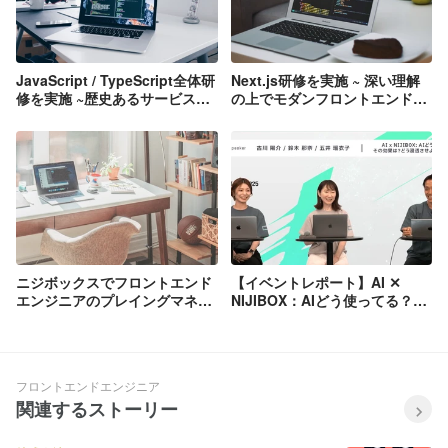
JavaScript / TypeScript全体研
Next.js研修を実施 ~ 深い理解
修を実施 ~歴史あるサービス保
の上でモダンフロントエンドに
守からモダンフロント開発まで
携わる ~
幅広く手掛ける為に~
ニジボックスでフロントエンド
【イベントレポート】AI ✕
エンジニアのプレイングマネジ
NIJIBOX：AIどう使ってる？そ
ャーとして働きはじめた話
の効果は？どう浸透させようと
してる？ニジボックスとAIのリ
アルに迫る
フロントエンドエンジニア
関連するストーリー