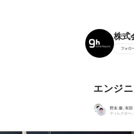
株式
フォロ
エンジニ
野末 馨, 有田