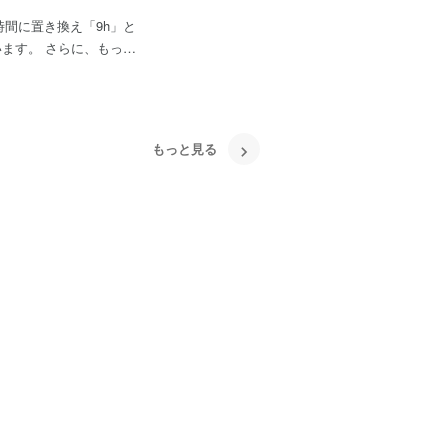
を時間に置き換え「9h」と
、もっと
scan」の開発を進めて
、蓄積されていく高い品
もっと見る