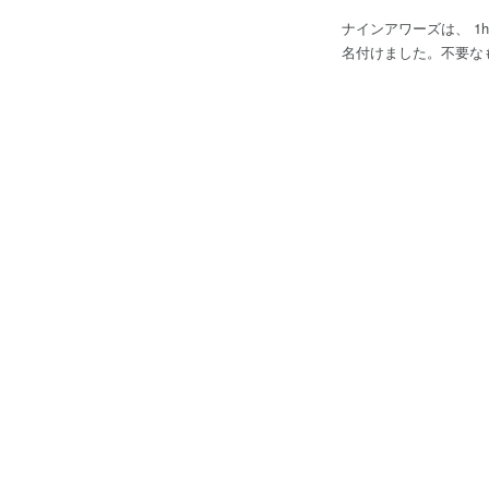
ナインアワーズは、 1h
名付けました。不要なもの
も比率の高い「眠る」こ
います。 ① 360度身体を囲まれた筒状のベット ② 4000室運営管理 ③ すべて同形状のシングルルーム という強みを生かし
て、不要な装着負担な