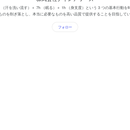
 （汗を洗い流す）＋ 7h （眠る）＋ 1h （身支度）という 3 つの基本行動
を削ぎ落とし、本当に必要なものを高い品質で提供することを目指しています。 さらに
とに対しての「新しい価値」の提供として、睡眠解析サービス「9h sleep fit
フォロー
どがない状態で高機能なセンシングに基づいた分析を提供していくとともに
質の睡眠ビックデータから新しい価値の顧客への提供を目指しています。