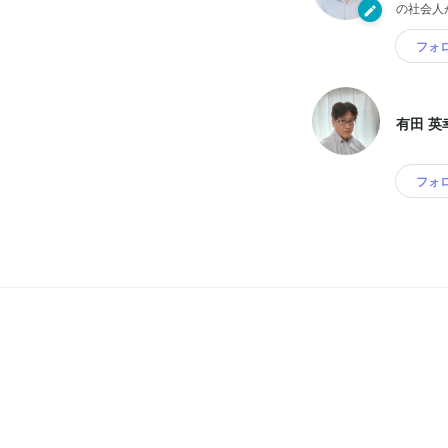
の社会人
フォ
有田 英
フォ