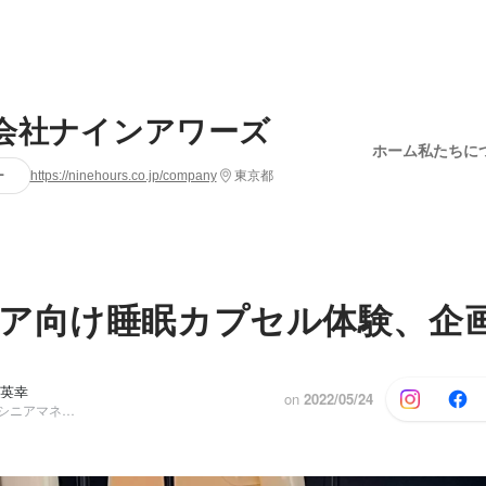
会社ナインアワーズ
ホーム
私たちに
ー
https://ninehours.co.jp/company
東京都
ア向け睡眠カプセル体験、企画
 英幸
on
2022/05/24
ディレクター, シニアマネージャー