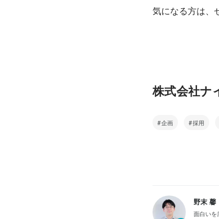
気になる方は、
株式会社ナ
企画
採用
野末 馨
面白いを