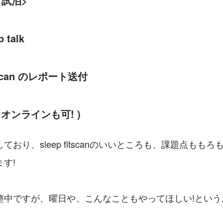
an 試泊>
p talk 
fitscan のレポート送付
( オンラインも可! )
ており、sleep fitscanのいいところも、課題点もも
す!
整中ですが、曜日や、こんなこともやってほしい!という