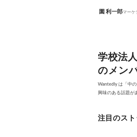
園 利一郎
マーケ
学校法
のメン
Wantedly は
興味のある話題が
注目のスト