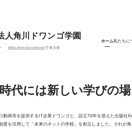
法人角川ドワンゴ学園
ホーム
私たちに
ー
https://nnn.ed.jp/recruit
東京都
時代には新しい学びの場
ニコ動画等を提供するIT企業ドワンゴと、設立70年を迎えた出版社KA
制度を活⽤して「未来のネットの学校」を創⽴しました。それが角川