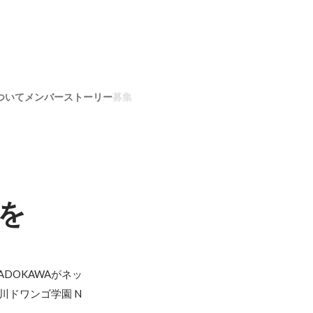
ついて
メンバー
ストーリー
募集
を
DOKAWAがネッ
ドワンゴ学園 N