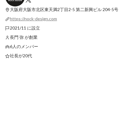
着！
ナー/川口穂乃実】
大阪府大阪市北区東天満2丁目2-5
第二新興ビル 204-5号
最新順で表示
最新順で表示
https://nock-design.com
2021/11 に設立
長門 弥 が創業
6人のメンバー
社長が20代