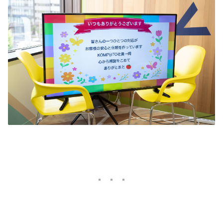
多いかと思います。 ”OFFICE DE
YASAI”はそんなオフィスワーカーの課題
を解決するサービスです。 OFFICE DE
YASAIは、オフィス内で手軽に食べられ
る1人分の野菜やフルーツを中心に、お
いしい『ヘルシーフード』を毎週企業に
お届けし、オフィスワーカーや企業の健
康維持・向上をお手伝いしています。
「朝ご飯代わりに」「ランチに一品追
加」「休憩時間のお菓子代わりに」
等々、働く合間の様々なシーンで気軽に
おいしく楽しく食べていただけるサラダ
やフルーツ。 レンジで温める惣菜類や、
野菜・果物ベースの飲料やスイーツ、サ
ラダチキン等の農産物加工品まで、全国
各地から選りすぐりのラインナップを提
供しています。 2014年4月のサービスロ
ーンチ以来、従業員の健康や働きやすい
環境づくりへの関心が高い全国の企業様
にご愛用いただいています！ またこれま
で培ってきた流通網・商品製造のノウハ
ウを生かして、新たな事業領域への展開
も始動中。