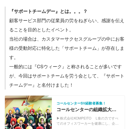
『サポートチームデー』とは。。。？
顧客サービス部門の従業員の労をねぎらい、感謝を伝え
ることを目的としたイベント。
当社の場合は、カスタマーサクセスグループの中にお客
様の受動対応に特化した「サポートチーム」が存在しま
す。
一般的には『CSウィーク』と称されることが多いです
が、今回はサポートチームを労う会として、『サポート
チームデー』と名付けました！
コールセンターSV経験者募集！
コールセンターの組織拡大を
担う！お客様サポートのコア
▶株式会社KOMPEITO L食の力ですべ
メンバー募集🍅
てのオフィスワーカーを健康にし、企業
と農業に活力を届ける会社 ▶Our