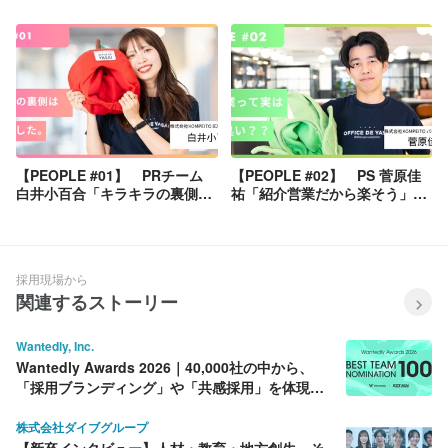
セールス池田さん
セールス矢口さん
【PEOPLE #01】 PRチーム
【PEOPLE #02】 PS 菅原佳
白井小百合「キラキラの裏側は
祐「紹介営業だから楽そう」は
筋トレでした。」
大間違い？パートナーセールス
のリアルに迫る。
採用現場から
関連するストーリー
Wantedly, Inc.
Wantedly Awards 2026｜40,000社の中から、
「採用ブランディング」や「共感採用」を体現す
る BEST100社を決定！
株式会社ダイブグループ