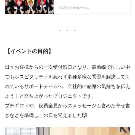
Mission：世の中にシゲキをつくる ▶Our
株式会社KOMPEITO
Vision：つくり手とつかい手を豊かにす
る 【KOMPEITO Info】 ■平均年齢34歳、
社員数150名、若手／中堅層のメンバー
が大半の活気と雑談溢れるオフィス ■既
存事業は全国に顧客増大しながら成長中
（既存事業成長率：180％以上/年） ■新
規事業（広告/メディア事業・サラダ自動
販売機・ヘルスケア事業）も立ち上げな
【イベントの目的】
がら、芽を出してきた段階 ■社内でのコ
ミュニケーションはオンライン・オフラ
イン問わず取りやすい環境 ■これまでの
日々お客様からの一次受付窓口となり、最前線で忙しい中
経歴が、CA・フットサル選手・理学療法
士・コンサル・人材紹介・エンタメ業界
でもホスピタリティを忘れず多種多様な問題を解決してく
等々…色んなバックボーンのメンバーが
れているサポートチームへ、全社的に感謝の気持ちを伝え
いて、キャラクターも様々 - - - - - - - - - - -
- - - - - - - - - - - - - - - - - - - - - - - - - - 【メイ
よう！と立ち上がったプロジェクトです。
ン事業】 食の福利厚生サービス「オフィ
スでやさい・オフィスでごはん」 →全国
プチギフトや、役員全員からのメッセージも含めた寄せ書
累計15,000拠点以上に導入 - - - - - - - - - -
- - - - - - - - - - - - - - - - - - - - - - - - - - - 普段
きなどを準備しこの日を迎えました🙌
忙しく働いていると、なかなか健康的な
食生活を送ることは難しいですよね？ つ
い、買いやすい・食べやすいファストフ
ードや、インスタント食品に頼ることも