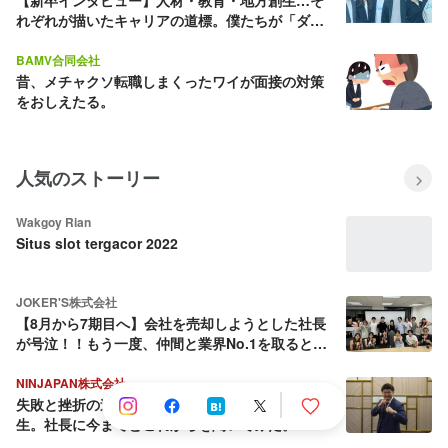
【新卒インタビュー】人材・教育・地方創生…そ
れぞれが描いたキャリアの道標。僕たちが「ダイ
ブ」を選んだ理由
BAMV合同会社
昔、メチャクソ転職しまくったワイが面接の対策
をおしえたる。
人気のストーリー
Wakgoy Rian
Situs slot tergacor 2022
JOKER'S株式会社
【8月から7期目へ】会社を売却しようとした社長
が号泣！！もう一度、仲間と業界No.1を取ると決
めた話
NINJAPAN株式会社
失敗と挫折の連続から這い上がり続ける壮絶な人
生。社長に今までとこれからを聞いてみた。