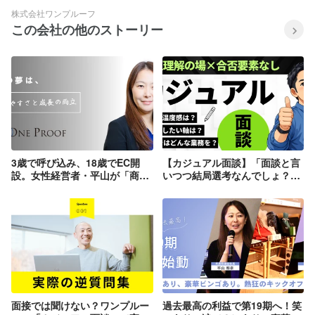
株式会社ワンプルーフ
この会社の他のストーリー
3歳で呼び込み、18歳でEC開
【カジュアル面談】「面談と言
設。女性経営者・平山が「商
いつつ結局選考なんでしょ？」
売」の最前線で戦い続ける理
という疑念をこの記事で払拭し
由。
ます！
面接では聞けない？ワンプルー
過去最高の利益で第19期へ！笑