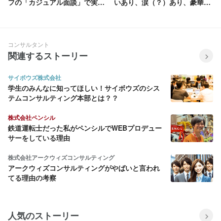
フの「カジュアル面談」で実際
いあり、涙（？）あり、豪華景
に飛び出した、直球の逆質問5
品ビンゴ大会ありのONもOFF
選。
も熱すぎるキックオフ完全レポ
ート。
コンサルタント
関連するストーリー
サイボウズ株式会社
学生のみんなに知ってほしい！サイボウズのシス
テムコンサルティング本部とは？？
株式会社ペンシル
鉄道運転士だった私がペンシルでWEBプロデュー
サーをしている理由
株式会社アークウィズコンサルティング
アークウィズコンサルティングがやばいと言われ
てる理由の考察
人気のストーリー