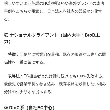
明しやすいよう英語のHQ説明資料や海外ブランドの成功
事例をこちらが用意し、日本法人を社内の営業マン化す
る。
② ナショナルクライアント（国内大手・BtoB主
力）
・
特徴
：圧倒的に営業部が最強。既存の販路や卸先との関
係性を一番に気にする。 
・
攻略法
：EC担当者とだけ話し続けても100%失敗する。
最優先で営業部長を巻き込み、既存販路を毀損しない棲み
分けのシナリオを提示する。
③ DtoC系（自社EC中心）