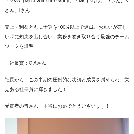
・MVG（Most Valuable Group）：Mng.Mさん、Yさん、K
さん、Iさん
売上・利益ともに予算を100%以上で達成。お互いが苦し
い時に知恵を出し合い、業務を巻き取り合う最強のチーム
ワークを証明！
・社長賞：O.Aさん 
社長から、この半期の圧倒的な功績と成長を讃えられ、栄
えある社長賞に輝きました！
受賞者の皆さん、本当におめでとうございます！