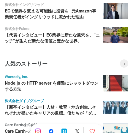
株式会社イングリウッド
ECで業界を変える可能性に投資を─元Amazon事
業責任者がイングリウッドに惹かれた理由
株式会社Fulmo
【代表インタビュー】EC業界に新たな風穴を。”ニ
ッチ”が生んだ新たな価値と豊かな世界。
人気のストーリー
Wantedly, Inc.
Node.js の HTTP server を優雅にシャットダウン
する方法
株式会社ダイブグループ
【新卒インタビュー】人材・教育・地方創生…そ
れぞれが描いたキャリアの道標。僕たちが「ダイ
ブ」を選んだ理由
Care Earth株式会社
Care Earthって何をしている会社？