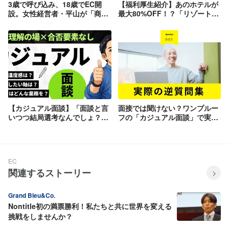
3歳で呼び込み、18歳でEC開
【福利厚生紹介】あのホテルが
設。女性経営者・平山が「商
最大80%OFF！？「リゾートワ
売」の最前線で戦い続ける理
ークス」。家族や親孝行にも使
由。
える“遊びと仕事”の全力支援制
度。
【カジュアル面談】「面談と言
面接では聞けない？ワンプルー
いつつ結局選考なんでしょ？」
フの「カジュアル面談」で実際
という疑念をこの記事で払拭し
に飛び出した、直球の逆質問5
ます！
選。
EC
関連するストーリー
Grand Bleu&Co.
Nontitle初の満票勝利！私たちと共に世界を変える
挑戦をしませんか？