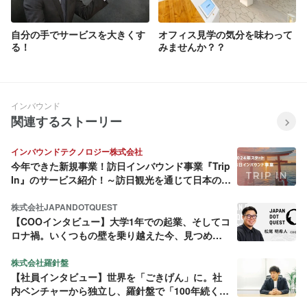
自分の手でサービスを大きくす
オフィス見学の気分を味わって
る！
みませんか？？
インバウンド
関連するストーリー
インバウンドテクノロジー株式会社
今年できた新規事業！訪日インバウンド事業『Trip
In』のサービス紹介！～訪日観光を通じて日本の魅
力を世界へ繋ぐ～
株式会社JAPANDOTQUEST
【COOインタビュー】大学1年での起業、そしてコ
ロナ禍。いくつもの壁を乗り越えた今、見つめる
未来とは
株式会社羅針盤
【社員インタビュー】世界を「ごきげん」に。社
内ベンチャーから独立し、羅針盤で「100年続く地
域創生」の仕組みを作る。