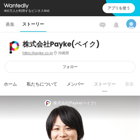
アプリを使う
400万人が利用するビジネスSNS
ストーリー
募集
株式会社Payke(ペイク)
https://payke.co.jp
沖縄県
フォロー
ホーム
私たちについて
メンバー
ストーリー
募集
株式会社Payke(ペイク)