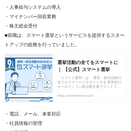
・人事給与システムの導入 
・マイナンバー回収業務 
・株主総会受付
■前職は、スマート選挙というサービスを提供するスター
トアップの総務を行っていました。
選挙活動の全てをスマートに
｜ 【公式】スマート選挙
「スマート選挙」は、 選挙・政治活動の
全てをスマートにサポートする 業界初の
オールインワン政治家支援プラットフォ
ームです。 名簿管理からモバイルゼンリ
ン住宅地図対応の選挙マップ、日々の活
https://smartsenkyo.com/
動記録から得票予想まで、全てクラウド
上で一元管理・共有できる業界初の政治
家支援プラットフォームです。クラウド
で管理されることによって状況が見える
・電話、メール、来客対応  
化でき、効率よく選挙・政治活動を進め
ることができます。 ...
・社員情報の管理  