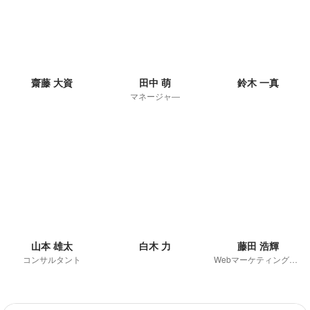
齋藤 大資
田中 萌
鈴木 一真
マネージャ―
山本 雄太
白木 力
藤田 浩輝
コンサルタント
Webマーケティング事業部