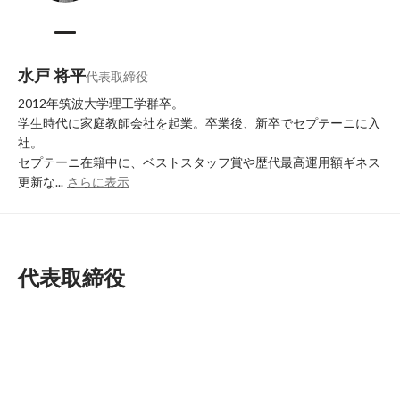
水戸 将平
代表取締役
2012年筑波大学理工学群卒。

学生時代に家庭教師会社を起業。卒業後、新卒でセプテーニに入
社。

セプテーニ在籍中に、ベストスタッフ賞や歴代最高運用額ギネス
更新な...
さらに表示
代表取締役