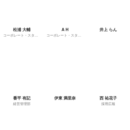
松浦 大輔
A H
井上 らん
コーポレート・スタッフ
コーポレート・スタッフ
番平 有記
伊東 満里奈
西 祐花子
経営管理部
採用広報