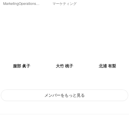
MarketingOperations Div
マーケティング
服部 眞子
大竹 桃子
北浦 有梨
メンバーをもっと見る